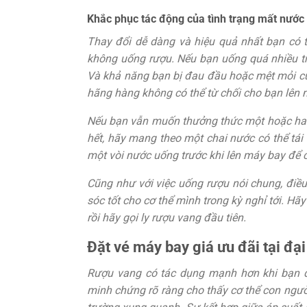
Khắc phục tác động của tình trạng mất nước
Thay đổi dễ dàng và hiệu quả nhất bạn có t
không uống rượu. Nếu bạn uống quá nhiều tro
Và khả năng bạn bị đau đầu hoặc mệt mỏi cũ
hãng hàng không có thể từ chối cho bạn lên m
Nếu bạn vẫn muốn thưởng thức một hoặc hai 
hết, hãy mang theo một chai nước có thể tái
một vòi nước uống trước khi lên máy bay để 
Cũng như với việc uống rượu nói chung, đi
sóc tốt cho cơ thể mình trong kỳ nghỉ tới. H
rồi hãy gọi ly rượu vang đầu tiên.
Đặt vé máy bay giá ưu đãi tại đại
Rượu vang có tác dụng mạnh hơn khi bạn đ
minh chứng rõ ràng cho thấy cơ thể con ngư