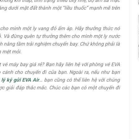
hông khí thấp, tình trạng thiếu oxy nhẹ, độ ẩm sa mạc
àng dưới mặt đất thành một “liều thuốc” mạnh mẽ trên
i cho mình một ly vang đỏ ấm áp. Hãy thưởng thức nó
ỏ. Và đừng quên tự thưởng thêm cho mình một ly nước
h nâng tầm trải nghiệm chuyến bay. Chứ không phải là
n mệt mỏi.
vé máy bay giá rẻ? Bạn hãy liên hệ với phòng vé EVA
ắp cánh cho chuyến đi của bạn. Ngoài ra, nếu như bạn
lý ký gửi EVA Air
… bạn cũng có thể liên hệ với chúng
ợc giải đáp thắc mắc. Chúc các bạn có một chuyến đi