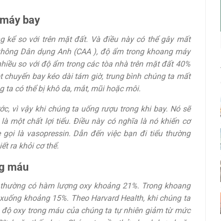
 máy bay
kể so với trên mặt đất. Và điều này có thể gây mất
không Dân dụng Anh (CAA ), độ ẩm trong khoang máy
hiều so với độ ẩm trong các tòa nhà trên mặt đất 40%
t chuyến bay kéo dài tám giờ, trung bình chúng ta mất
 ta có thể bị khô da, mắt, mũi hoặc môi.
, vì vậy khi chúng ta uống rượu trong khi bay. Nó sẽ
 là một chất lợi tiểu. Điều này có nghĩa là nó khiến cơ
gọi là vasopressin. Dẫn đến việc bạn đi tiểu thường
ết ra khỏi cơ thể.
ng máu
n thường có hàm lượng oxy khoảng 21%. Trong khoang
 xuống khoảng 15%. Theo Harvard Health, khi chúng ta
 độ oxy trong máu của chúng ta tự nhiên giảm từ mức