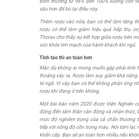
bình thường từ 96% đến 100% xuống còn 9
sâu hơn để bù lại điều này.
Thêm rượu vào nữa, bạn có thể làm tăng thê
rượu có thể làm giảm hiệu quả hấp thụ ox
Thorax cho thấy sự kết hợp giữa rượu trên má
sức khỏe tim mạch của hành khách khi ngủ.
Tỉnh táo thì an toàn hơn
Mặc dù không ai mong muốn gặp phải tình h
thoảng xảy ra. Rượu làm suy giảm khả năng 
té ngã. Vì vậy bạn có thể không phản ứng 
rượu khi đang ở trên không.
Một bài báo năm 2020 được Viện Nghiên cứ
động đến tâm thần vận động và nhận thức, là
mức độ nghiêm trọng của cả chấn thương t
tiếp với nồng độ cồn trong máu. Nói tóm lại,
khẩn cấp. Bạn sẽ an toàn hơn nhiều nếu khô