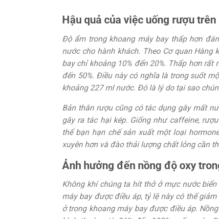
Hậu quả của việc uống rượu trên
Độ ẩm trong khoang máy bay thấp hơn đáng 
nước cho hành khách. Theo Cơ quan Hàng 
bay chỉ khoảng 10% đến 20%. Thấp hơn rất n
đến 50%. Điều này có nghĩa là trong suốt mộ
khoảng 227 ml nước. Đó là lý do tại sao chúng
Bản thân rượu cũng có tác dụng gây mất nước
gây ra tác hại kép. Giống như caffeine, rượu
thể bạn hạn chế sản xuất một loại hormone 
xuyên hơn và đào thải lượng chất lỏng cần thi
Ảnh hưởng đến nồng độ oxy tro
Không khí chúng ta hít thở ở mực nước biể
máy bay được điều áp, tỷ lệ này có thể giảm
ở trong khoang máy bay được điều áp. Nồng