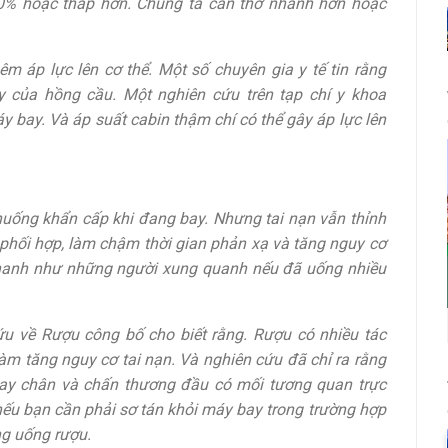
0% hoặc thấp hơn. Chúng ta cần thở nhanh hơn hoặc
m áp lực lên cơ thể. Một số chuyên gia y tế tin rằng
y của hồng cầu. Một nghiên cứu trên tạp chí y khoa
y bay. Và áp suất cabin thậm chí có thể gây áp lực lên
uống khẩn cấp khi đang bay. Nhưng tai nạn vẫn thỉnh
phối hợp, làm chậm thời gian phản xạ và tăng nguy cơ
nhanh như những người xung quanh nếu đã uống nhiều
u về Rượu công bố cho biết rằng. Rượu có nhiều tác
m tăng nguy cơ tai nạn. Và nghiên cứu đã chỉ ra rằng
ay chân và chấn thương đầu có mối tương quan trực
 nếu bạn cần phải sơ tán khỏi máy bay trong trường hợp
ng uống rượu.