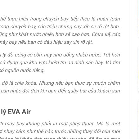
hể thực hiện trong chuyến bay tiếp theo là hoàn toàn
ng chuyến bay, các triệu chứng say xỉn sẽ rõ rệt hơn.
ng như khát nước nhiều hơn sẽ cao hơn. Chưa kể, các
áy bay nếu bạn có dấu hiệu say xỉn rõ rệt.
ly đồ uống có cồn, hãy nhớ uống nhiều nước. Tốt hơn
 sử dụng qua khu vực kiểm tra an ninh sân bay. Và tìm
có nguồn nước riêng.
ều độ là chìa khóa. Nhưng nếu bạn thực sự muốn chăm
ãy cân nhắc đợi đến khi bạn đến quầy bar của khách sạn
 lý EVA Air
i máy bay không phải là một phép thuật. Mà là một
ời nhạy cảm như thế nào trước những thay đổi của môi