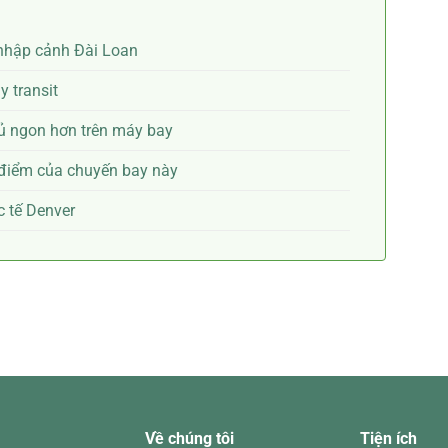
i nhập cảnh Đài Loan
y transit
gủ ngon hơn trên máy bay
 điểm của chuyến bay này
c tế Denver
Về chúng tôi
Tiện ích