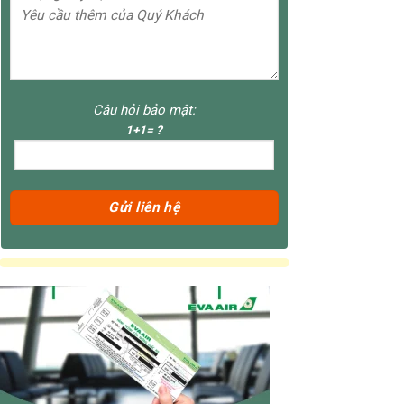
Câu hỏi bảo mật:
1+1= ?