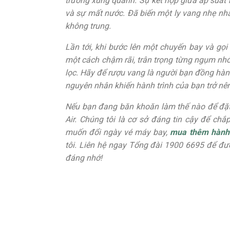
trường xung quanh. Sự kết hợp giữa áp suất k
và sự mất nước. Đã biến một ly vang nhẹ nh
không trung.
Lần tới, khi bước lên một chuyến bay và gọ
một cách chậm rãi, trân trọng từng ngụm nh
lọc. Hãy để rượu vang là người bạn đồng hàn
nguyên nhân khiến hành trình của bạn trở nê
Nếu bạn đang băn khoăn làm thế nào để đặt 
Air. Chúng tôi là cơ sở đáng tin cậy để ch
muốn đổi ngày vé máy bay,
mua thêm hành 
tôi. Liên hệ ngay Tổng đài 1900 6695 để đư
đáng nhớ!