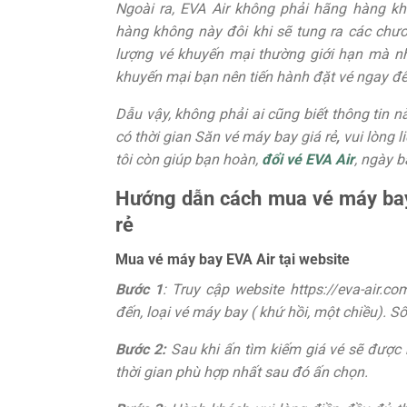
Ngoài ra, EVA Air không phải hãng hàng k
hàng không này đôi khi sẽ tung ra các chươ
lượng vé khuyến mại thường giới hạn mà nhu
khuyến mại bạn nên tiến hành đặt vé ngay để 
Dẫu vậy, không phải ai cũng biết thông tin 
có thời gian Săn vé máy bay giá rẻ
,
vui lòng 
tôi còn giúp bạn hoàn,
đổi vé EVA Air
, ngày 
Hướng dẫn cách mua vé máy bay 
rẻ
Mua vé máy bay EVA Air tại website
Bước 1
: Truy cập website https://eva-air.c
đến, loại vé máy bay ( khứ hồi, một chiều). 
Bước 2:
Sau khi ấn tìm kiếm giá vé sẽ được 
thời gian phù hợp nhất sau đó ấn chọn.