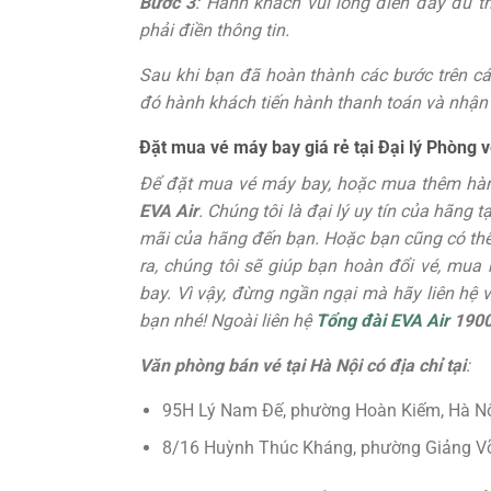
Bước 3
: Hành khách vui lòng điền đầy đủ th
phải điền thông tin.
Sau khi bạn đã hoàn thành các bước trên các
đó hành khách tiến hành thanh toán và nhận
Đặt mua vé máy bay giá rẻ tại Đại lý Phòng 
Để đặt mua vé máy bay, hoặc mua thêm hành 
EVA Air
. Chúng tôi là đại lý uy tín của hãng
mãi của hãng đến bạn. Hoặc bạn cũng có thể 
ra, chúng tôi sẽ giúp bạn hoàn đổi vé, mua 
bay. Vì vậy, đừng ngần ngại mà hãy liên hệ
bạn nhé! Ngoài liên hệ
Tổng đài EVA Air
1900
Văn phòng bán vé tại Hà Nội có địa chỉ tại
:
95H Lý Nam Đế, phường Hoàn Kiếm, Hà Nộ
8/16 Huỳnh Thúc Kháng, phường Giảng Võ