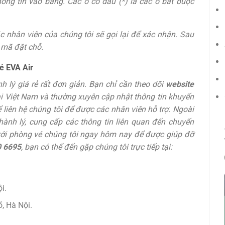
ông tin vào bảng. Các ô có dấu (*) là các ô bắt buộc
 nhân viên của chúng tôi sẽ gọi lại để xác nhận. Sau
 mã đặt chỗ.
vé
EVA Air
lý giá rẻ rất đơn giản. Bạn chỉ cần theo dõi
website
 tại Việt Nam và thường xuyên cập nhật thông tin khuyến
liên hệ chúng tôi để được các nhân viên hỗ trợ. Ngoài
hành lý, cung cấp các thông tin liên quan đến chuyến
 với phòng vé chúng tôi ngay hôm nay để được giúp đỡ
 6695
, bạn có thể đến gặp chúng tôi trực tiếp tại:
i.
, Hà Nội.