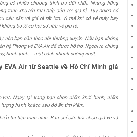
hông có nhiều chương trình ưu đãi nhất. Nhưng hãng
ng trình khuyến mại hấp dẫn với giá rẻ. Tuy nhiên số
 cầu săn vé giá rẻ rất lớn. Vì thế khi có vé máy bay
không bỏ lỡ cơ hội sở hữu vé giá rẻ.
này nên bạn cần theo dõi thường xuyên. Nếu bạn không
liên hệ Phòng vé EVA Air để được hỗ trợ. Ngoài ra chúng
bay, hành trình…. một cách nhanh chóng nhất.
EVA Air từ Seattle về Hồ Chí Minh giá
om.vn/. Ngay tại trang bạn chọn điểm khởi hành, điểm
Số lượng hành khách sau đó ấn tìm kiếm.
hiển thị trên màn hình. Bạn chỉ cần lựa chọn giá vé và