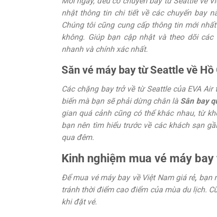
Mỗi ngày, đều có chuyến bay từ Seattle về V
nhật thông tin chi tiết về các chuyến bay n
Chúng tôi cũng cung cấp thông tin mới nhất 
không. Giúp bạn cập nhật và theo dõi các 
nhanh và chính xác nhất.
Săn vé máy bay từ Seattle về Hồ
Các chặng bay trở về từ Seattle của EVA Air
biến mà bạn sẽ phải dừng chân là
Sân bay q
gian quá cảnh cũng có thể khác nhau, từ kh
bạn nên tìm hiểu trước về các khách sạn gầ
qua đêm.
Kinh nghiệm mua vé máy bay t
Để mua vé máy bay về Việt Nam giá rẻ
,
bạn n
tránh thời điểm cao điểm của mùa du lịch. Cũ
khi đặt vé.