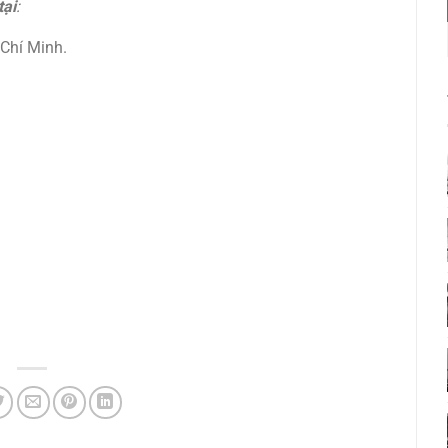
tại
:
Chí Minh.