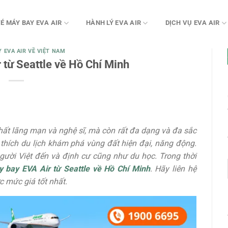
É MÁY BAY EVA AIR
HÀNH LÝ EVA AIR
DỊCH VỤ EVA AIR
Y EVA AIR VỀ VIỆT NAM
 từ Seattle về Hồ Chí Minh
ất lãng mạn và nghệ sĩ, mà còn rất đa dạng và đa sắc
thích du lịch khám phá vùng đất hiện đại, năng động.
gười Việt đến và định cư cũng như du học. Trong thời
 bay EVA Air từ Seattle về Hồ Chí Minh
. Hãy liên hệ
 mức giá tốt nhất.