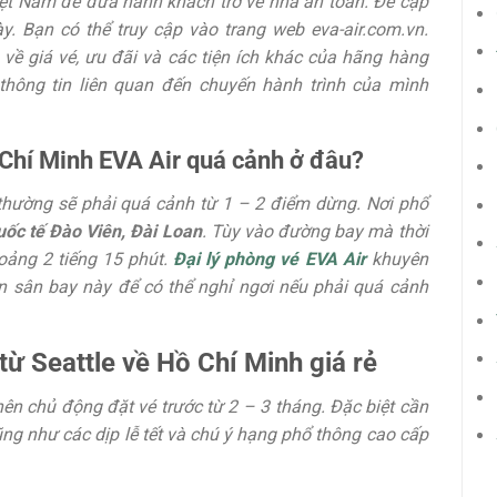
iệt Nam để đưa hành khách trở về nhà an toàn. Để cập
ày. Bạn có thể truy cập vào trang web eva-air.com.vn.
về giá vé, ưu đãi và các tiện ích khác của hãng hàng
thông tin liên quan đến chuyến hành trình của mình
 Chí Minh EVA Air quá cảnh ở đâu?
 thường sẽ phải quá cảnh từ 1 – 2 điểm dừng. Nơi phổ
uốc tế Đào Viên, Đài Loan
. Tùy vào đường bay mà thời
oảng 2 tiếng 15 phút.
Đại lý phòng vé EVA Air
khuyên
n sân bay này để có thể nghỉ ngơi nếu phải quá cảnh
ừ Seattle về Hồ Chí Minh giá rẻ
ên chủ động đặt vé trước từ 2 – 3 tháng. Đặc biệt cần
ng như các dịp lễ tết và chú ý hạng phổ thông cao cấp