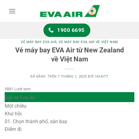
Chuyển
đến
nội
dung
1900 6695
VÉ MÁY BAY EVA AIR
,
VÉ MÁY BAY EVA AIR VỀ VIỆT NAM
Vé máy bay EVA Air từ New Zealand
về Việt Nam
ĐÃ ĐĂNG TRÊN
7 THÁNG 1, 2025
BỞI
HOAITT
5881 Lượt xem
Đặt vé Eva Air
Một chiều
Khứ hồi
01.
Chọn thành phố, sân bay
Điểm đi