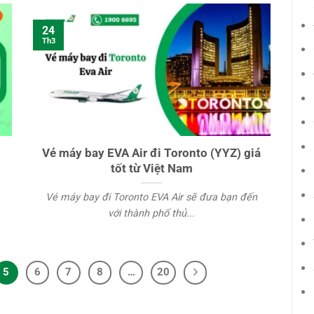
24
Th3
Vé máy bay EVA Air đi Toronto (YYZ) giá
tốt từ Việt Nam
Vé máy bay đi Toronto EVA Air sẽ đưa bạn đến
với thành phố thủ...
5
6
7
8
…
20