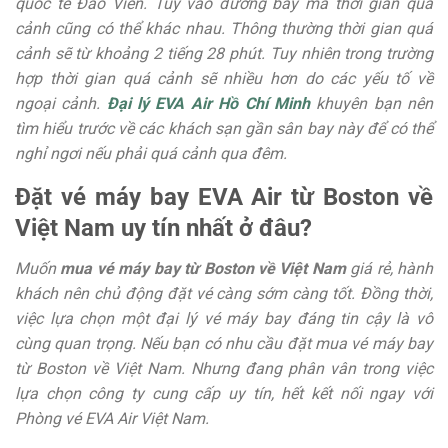
quốc tế Đào Viên. Tùy vào đường bay mà thời gian quá
cảnh cũng có thể khác nhau. Thông thường thời gian quá
cảnh sẽ từ khoảng 2 tiếng 28 phút. Tuy nhiên trong trường
hợp thời gian quá cảnh sẽ nhiều hơn do các yếu tố về
ngoại cảnh.
Đại lý EVA Air Hồ Chí Minh
khuyên bạn nên
tìm hiểu trước về các khách sạn gần sân bay này để có thể
nghỉ ngơi nếu phải quá cảnh qua đêm.
Đặt vé máy bay EVA Air từ Boston về
Việt Nam uy tín nhất ở đâu?
Muốn
mua vé máy bay từ Boston về Việt Nam
giá rẻ, hành
khách nên chủ động đặt vé càng sớm càng tốt. Đồng thời,
việc lựa chọn một đại lý vé máy bay đáng tin cậy là vô
cùng quan trọng. Nếu bạn có nhu cầu đặt mua vé máy bay
từ Boston về Việt Nam. Nhưng đang phân vân trong việc
lựa chọn công ty cung cấp uy tín, hết kết nối ngay với
Phòng vé EVA Air Việt Nam.