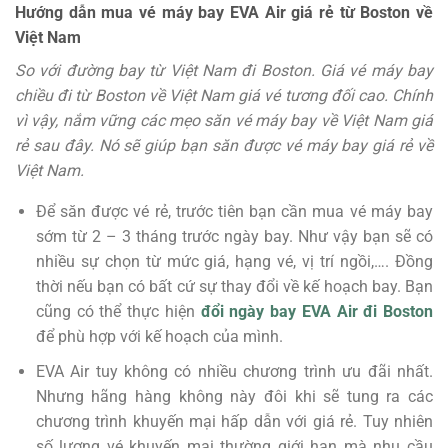
Hướng dẫn mua vé máy bay EVA Air giá rẻ từ Boston về
Việt Nam
So với đường bay từ Việt Nam đi Boston. Giá vé máy bay
chiều đi từ Boston về Việt Nam giá vé tương đối cao. Chính
vì vậy, nắm vững các mẹo săn vé máy bay về Việt Nam giá
rẻ sau đây. Nó sẽ giúp bạn săn được vé máy bay giá rẻ về
Việt Nam.
Để săn được vé rẻ, trước tiên bạn cần mua vé máy bay
sớm từ 2 – 3 tháng trước ngày bay. Như vậy bạn sẽ có
nhiều sự chọn từ mức giá, hạng vé, vị trí ngồi,…. Đồng
thời nếu bạn có bất cứ sự thay đổi về kế hoạch bay. Bạn
cũng có thể thực hiện
đổi ngày bay EVA Air đi
Boston
để phù hợp với kế hoạch của mình.
EVA Air tuy không có nhiều chương trình ưu đãi nhất.
Nhưng hãng hàng không này đôi khi sẽ tung ra các
chương trình khuyến mại hấp dẫn với giá rẻ. Tuy nhiên
số lượng vé khuyến mại thường giới hạn mà nhu cầu