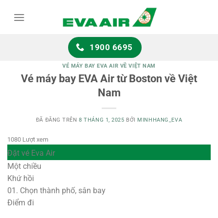
Chuyển
đến
nội
dung
1900 6695
VÉ MÁY BAY EVA AIR VỀ VIỆT NAM
Vé máy bay EVA Air từ Boston về Việt
Nam
ĐÃ ĐĂNG TRÊN
8 THÁNG 1, 2025
BỞI
MINHHANG_EVA
1080 Lượt xem
Đặt vé Eva Air
Một chiều
Khứ hồi
01.
Chọn thành phố, sân bay
Điểm đi