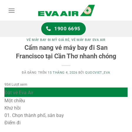
Chuyển
đến
nội
dung
1900 6695
VÉ MÁY BAY ĐI MỸ GIÁ RẺ
,
VÉ MÁY BAY EVA AIR
Cẩm nang vé máy bay đi San
Francisco tại Cần Thơ nhanh chóng
ĐÃ ĐĂNG TRÊN
15 THÁNG 4, 2026
BỞI
QUOCVIET_EVA
934 Lượt xem
Đặt vé Eva Air
Một chiều
Khứ hồi
01.
Chọn thành phố, sân bay
Điểm đi