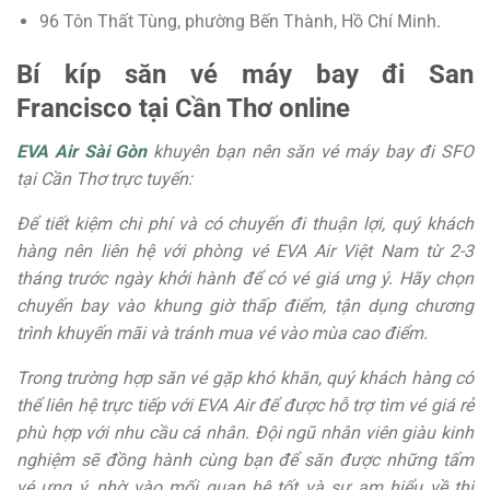
96 Tôn Thất Tùng, phường Bến Thành, Hồ Chí Minh.
Bí kíp săn vé máy bay đi San
Francisco tại Cần Thơ online
EVA Air Sài Gòn
khuyên bạn nên săn vé máy bay
đi SFO
tại Cần Thơ trực tuyến:
Để tiết kiệm chi phí và có chuyến đi thuận lợi, quý khách
hàng nên liên hệ với phòng vé EVA Air Việt Nam từ 2-3
tháng trước ngày khởi hành để có vé giá ưng ý. Hãy chọn
chuyến bay vào khung giờ thấp điểm, tận dụng chương
trình khuyến mãi và tránh mua vé vào mùa cao điểm.
Trong trường hợp săn vé gặp khó khăn, quý khách hàng có
thể liên hệ trực tiếp với EVA Air để được hỗ trợ tìm vé giá rẻ
phù hợp với nhu cầu cá nhân. Đội ngũ nhân viên giàu kinh
nghiệm sẽ đồng hành cùng bạn để săn được những tấm
vé ưng ý, nhờ vào mối quan hệ tốt và sự am hiểu về thị