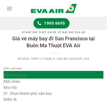
Chuyển
đến
nội
dung
1900 6695
VÉ MÁY BAY ĐI MỸ GIÁ RẺ
,
VÉ MÁY BAY EVA AIR
Giá vé máy bay đi San Francisco tại
Buôn Ma Thuột EVA Air
ĐÃ ĐĂNG TRÊN
15 THÁNG 4, 2026
BỞI
QUOCVIET_EVA
855 Lượt xem
Đặt vé Eva Air
Một chiều
Khứ hồi
01.
Chọn thành phố, sân bay
Điểm đi