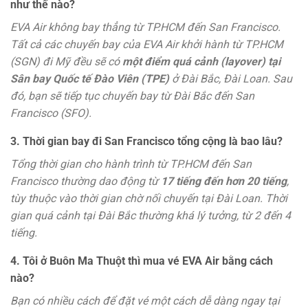
như thế nào?
EVA Air không bay thẳng từ TP.HCM đến San Francisco.
Tất cả các chuyến bay của EVA Air khởi hành từ TP.HCM
(SGN) đi Mỹ đều sẽ có
một điểm quá cảnh (layover) tại
Sân bay Quốc tế Đào Viên (TPE)
ở Đài Bắc, Đài Loan. Sau
đó, bạn sẽ tiếp tục chuyến bay từ Đài Bắc đến San
Francisco (SFO).
3. Thời gian bay đi San Francisco tổng cộng là bao lâu?
Tổng thời gian cho hành trình từ TP.HCM đến San
Francisco thường dao động từ
17 tiếng đến hơn 20 tiếng
,
tùy thuộc vào thời gian chờ nối chuyến tại Đài Loan. Thời
gian quá cảnh tại Đài Bắc thường khá lý tưởng, từ 2 đến 4
tiếng.
4. Tôi ở Buôn Ma Thuột thì mua vé EVA Air bằng cách
nào?
Bạn có nhiều cách để đặt vé một cách dễ dàng ngay tại