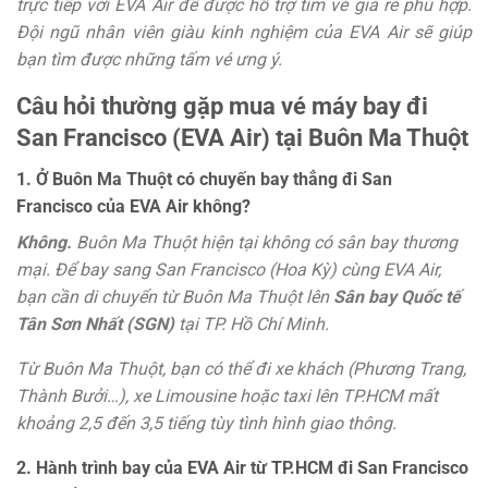
trực tiếp với EVA Air để được hỗ trợ tìm vé giá rẻ phù hợp.
Đội ngũ nhân viên giàu kinh nghiệm của EVA Air sẽ giúp
bạn tìm được những tấm vé ưng ý.
Câu hỏi thường gặp mua vé máy bay đi
San Francisco (EVA Air) tại Buôn Ma Thuột
1. Ở Buôn Ma Thuột có chuyến bay thẳng đi San
Francisco của EVA Air không?
Không.
Buôn Ma Thuột hiện tại không có sân bay thương
mại. Để bay sang San Francisco (Hoa Kỳ) cùng EVA Air,
bạn cần di chuyển từ Buôn Ma Thuột lên
Sân bay Quốc tế
Tân Sơn Nhất (SGN)
tại TP. Hồ Chí Minh.
Từ Buôn Ma Thuột, bạn có thể đi xe khách (Phương Trang,
Thành Bưởi…), xe Limousine hoặc taxi lên TP.HCM mất
khoảng 2,5 đến 3,5 tiếng tùy tình hình giao thông.
2. Hành trình bay của EVA Air từ TP.HCM đi San Francisco