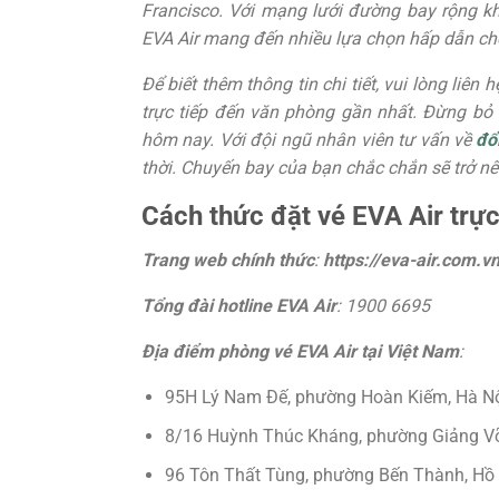
Francisco. Với mạng lưới đường bay rộng kh
EVA Air mang đến nhiều lựa chọn hấp dẫn ch
Để biết thêm thông tin chi tiết, vui lòng liên
trực tiếp đến văn phòng gần nhất. Đừng bỏ
hôm nay. Với đội ngũ nhân viên tư vấn về
đổ
thời. Chuyến bay của bạn chắc chắn sẽ trở nê
Cách thức đặt vé EVA Air trự
Trang web chính thức
:
https://eva-air.com.vn
Tổng đài hotline EVA Air
: 1900 6695
Địa điểm phòng vé EVA Air tại Việt Nam
:
95H Lý Nam Đế, phường Hoàn Kiếm, Hà Nộ
8/16 Huỳnh Thúc Kháng, phường Giảng Võ
96 Tôn Thất Tùng, phường Bến Thành, Hồ 