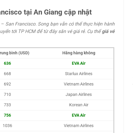
ncisco tại An Giang cập nhật
 – San Francisco. Song bạn vẫn có thể thực hiện hành
uyển tới TP HCM để từ đây săn vé giá rẻ. Cụ thể
giá vé
trung bình (USD)
Hãng hàng không
636
EVA Air
668
Starlux Airlines
692
Vietnam Airlines
710
Japan Airlines
733
Korean Air
756
EVA Air
1036
Vietnam Airlines