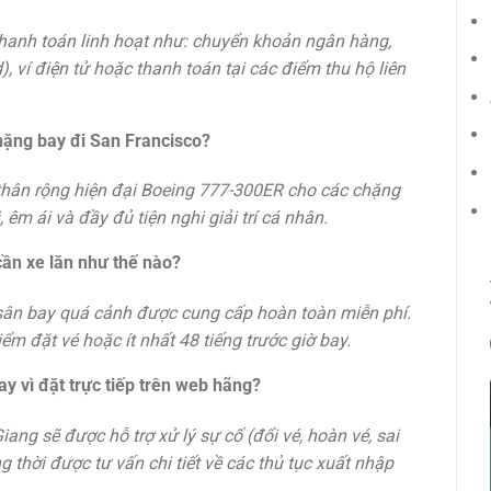
thanh toán linh hoạt như: chuyển khoản ngân hàng,
, ví điện tử hoặc thanh toán tại các điểm thu hộ liên
ặng bay đi San Francisco?
thân rộng hiện đại Boeing 777-300ER cho các chặng
êm ái và đầy đủ tiện nghi giải trí cá nhân.
cần xe lăn như thế nào?
ại sân bay quá cảnh được cung cấp hoàn toàn miễn phí.
ểm đặt vé hoặc ít nhất 48 tiếng trước giờ bay.
hay vì đặt trực tiếp trên web hãng?
Giang sẽ được hỗ trợ xử lý sự cố (đổi vé, hoàn vé, sai
g thời được tư vấn chi tiết về các thủ tục xuất nhập