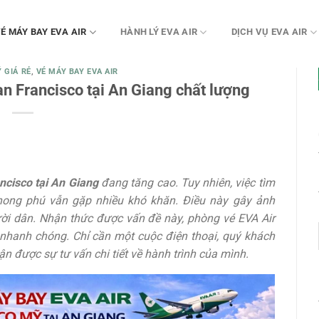
É MÁY BAY EVA AIR
HÀNH LÝ EVA AIR
DỊCH VỤ EVA AIR
 GIÁ RẺ
,
VÉ MÁY BAY EVA AIR
n Francisco tại An Giang chất lượng
ncisco tại An Giang
đang tăng cao. Tuy nhiên, việc tìm
phong phú vẫn gặp nhiều khó khăn. Điều này gây ảnh
ời dân. Nhận thức được vấn đề này, phòng vé EVA Air
e nhanh chóng. Chỉ cần một cuộc điện thoại, quý khách
n được sự tư vấn chi tiết về hành trình của mình.