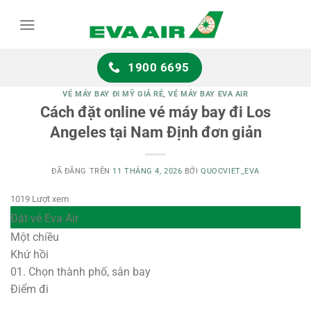
Chuyển
đến
nội
dung
1900 6695
VÉ MÁY BAY ĐI MỸ GIÁ RẺ
,
VÉ MÁY BAY EVA AIR
Cách đặt online vé máy bay đi Los
Angeles tại Nam Định đơn giản
ĐÃ ĐĂNG TRÊN
11 THÁNG 4, 2026
BỞI
QUOCVIET_EVA
1019 Lượt xem
Đặt vé Eva Air
Một chiều
Khứ hồi
01.
Chọn thành phố, sân bay
Điểm đi