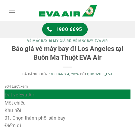
Chuyển
đến
nội
dung
1900 6695
VÉ MÁY BAY ĐI MỸ GIÁ RẺ
,
VÉ MÁY BAY EVA AIR
Báo giá vé máy bay đi Los Angeles tại
Buôn Ma Thuột EVA Air
ĐÃ ĐĂNG TRÊN
10 THÁNG 4, 2026
BỞI
QUOCVIET_EVA
904 Lượt xem
Đặt vé Eva Air
Một chiều
Khứ hồi
01.
Chọn thành phố, sân bay
Điểm đi