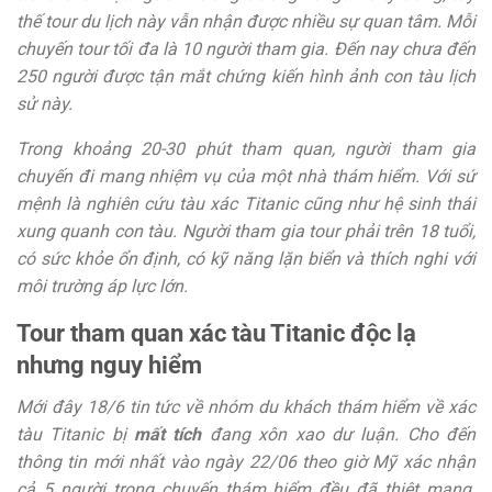
thế tour du lịch này vẫn nhận được nhiều sự quan tâm. Mỗi
chuyến tour tối đa là 10 người tham gia. Đến nay chưa đến
250 người được tận mắt chứng kiến hình ảnh con tàu lịch
sử này.
Trong khoảng 20-30 phút tham quan, người tham gia
chuyến đi mang nhiệm vụ của một nhà thám hiểm. Với sứ
mệnh là nghiên cứu tàu xác Titanic cũng như hệ sinh thái
xung quanh con tàu. Người tham gia tour phải trên 18 tuổi,
có sức khỏe ổn định, có kỹ năng lặn biển và thích nghi với
môi trường áp lực lớn.
Tour tham quan xác tàu Titanic độc lạ
nhưng nguy hiểm
Mới đây 18/6 tin tức về nhóm du khách thám hiểm về xác
tàu Titanic bị
mất tích
đang xôn xao dư luận. Cho đến
thông tin mới nhất vào ngày 22/06 theo giờ Mỹ xác nhận
cả 5 người trong chuyến thám hiểm đều đã thiệt mạng.