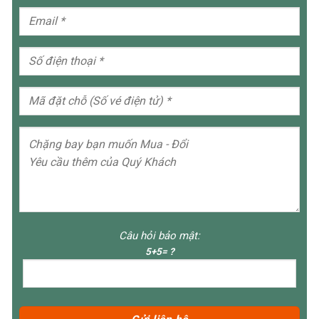
Câu hỏi bảo mật:
5+5= ?