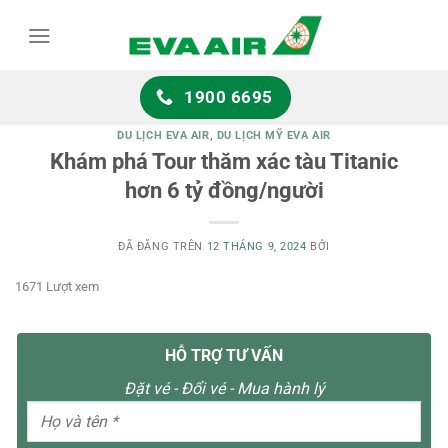
Chuyển
đến
nội
dung
1900 6695
DU LỊCH EVA AIR
,
DU LỊCH MỸ EVA AIR
Khám phá Tour thăm xác tàu Titanic
hơn 6 tỷ đồng/người
ĐÃ ĐĂNG TRÊN
12 THÁNG 9, 2024
BỞI
1671 Lượt xem
HỖ TRỢ TƯ VẤN
Đặt vé - Đổi vé - Mua hành lý