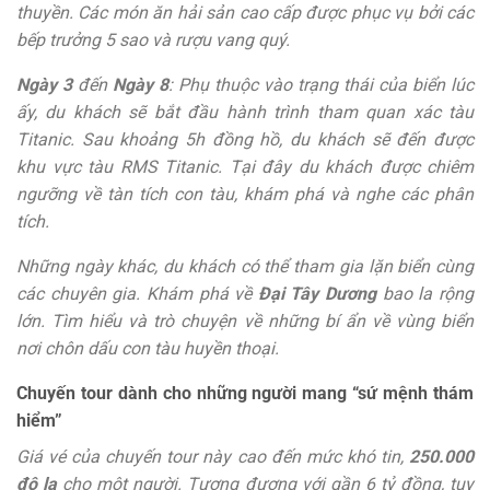
thuyền. Các món ăn hải sản cao cấp được phục vụ bởi các
bếp trưởng 5 sao và rượu vang quý.
Ngày 3
đến
Ngày 8
: Phụ thuộc vào trạng thái của biển lúc
ấy, du khách sẽ bắt đầu hành trình tham quan xác tàu
Titanic. Sau khoảng 5h đồng hồ, du khách sẽ đến được
khu vực tàu RMS Titanic. Tại đây du khách được chiêm
ngưỡng về tàn tích con tàu, khám phá và nghe các phân
tích.
Những ngày khác, du khách có thể tham gia lặn biển cùng
các chuyên gia. Khám phá về
Đại Tây Dương
bao la rộng
lớn. Tìm hiểu và trò chuyện về những bí ẩn về vùng biển
nơi chôn dấu con tàu huyền thoại.
Chuyến tour dành cho những người mang “sứ mệnh thám
hiểm”
Giá vé của chuyến tour này cao đến mức khó tin,
250.000
đô la
cho một người. Tương đương với gần 6 tỷ đồng, tuy