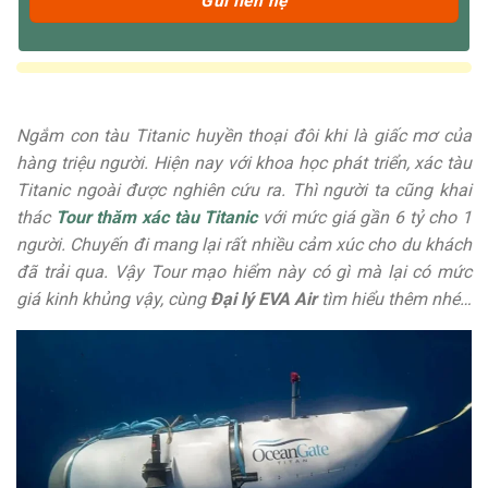
Ngắm con tàu Titanic huyền thoại đôi khi là giấc mơ của
hàng triệu người. Hiện nay với khoa học phát triển, xác tàu
Titanic ngoài được nghiên cứu ra. Thì người ta cũng khai
thác
Tour thăm xác tàu Titanic
với mức giá gần 6 tỷ cho 1
người. Chuyến đi mang lại rất nhiều cảm xúc cho du khách
đã trải qua. Vậy Tour mạo hiểm này có gì mà lại có mức
giá kinh khủng vậy, cùng
Đại lý EVA Air
tìm hiểu thêm nhé…