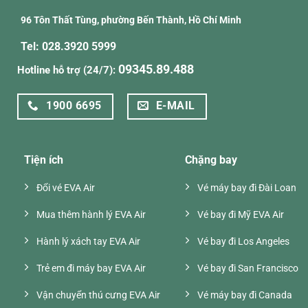
96 Tôn Thất Tùng, phường Bến Thành, Hồ Chí Minh
Tel: 028.3920 5999
09345.89.488
Hotline hỗ trợ (24/7):
1900 6695
E-MAIL
Tiện ích
Chặng bay
Đổi vé EVA Air
Vé máy bay đi Đài Loan
Mua thêm hành lý EVA Air
Vé bay đi Mỹ EVA Air
Hành lý xách tay EVA Air
Vé bay đi Los Angeles
Trẻ em đi máy bay EVA Air
Vé bay đi San Francisco
Vận chuyển thú cưng EVA Air
Vé máy bay đi Canada