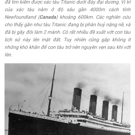
đã tìm kiếm được xác tàu Titanic dưới đáy đại dương. Vị trí
của xác tàu nằm ở độ sâu gần 4000m cách tỉnh
Newfoundland (
Canada
) khoảng 600km. Các nghiên cứu
cho thấy gần như tàu Titanic đang bị phân huỷ nặng nề, và
đã bị gãy đôi làm 2 mảnh. Có rất nhiều đề xuất vớt con tàu
lịch sử này lên mặt đất. Tuy nhiên cũng gặp không ít
những khó khăn để con tàu trở nên nguyên vẹn sau khi vớt
lên.