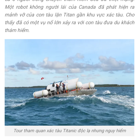
Một robot không người lái của Canada đã phát hiện ra
mảnh vỡ của con tàu lặn Titan gần khu vực xác tàu. Cho
thấy đã có một vụ nổ lớn xảy ra với con tàu đưa du khách
thám hiểm.
Tour tham quan xác tàu Titanic độc lạ nhưng nguy hiểm