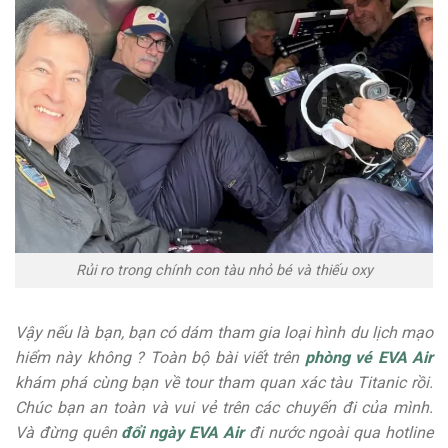
Rủi ro trong chính con tàu nhỏ bé và thiếu oxy
Vậy nếu là bạn, bạn có dám tham gia loại hình du lịch mạo
hiểm này không ? Toàn bộ bài viết trên
phòng vé EVA Air
khám phá cùng bạn về tour tham quan xác tàu Titanic rồi.
Chúc bạn an toàn và vui vẻ trên các chuyến đi của mình.
Và đừng quên
đổi ngày EVA Air
đi nước ngoài qua hotline