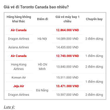
Giá vé đi Toronto Canada bao nhiêu?
Hãng hàng không
Giá vé máy bay 1
Điểm đi
Chuyến bay
khai thác
chiều
Air Canada
12.864.000 VND
Dragon Airlines
Hà Nội
14.089.000 VND
2 điểm dừng
Asiana Airlines
14.435.000 VND
Air Canada
12.743.000 VND
1 điểm dừng
Hong Kong
Hồ Chí
13.840.000 VND
2 điểm dừng
Airlines
Minh
Korean Air
15.311.000 VND
1 điểm dừng
Jeju Air
13.471.000 VND
Đà Nẵng
Dragon Airlines
13.597.000 VND
2 điểm dừng
Lưu ý: