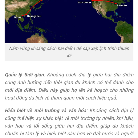
Nắm vững khoảng cách hai điểm để sắp xếp lịch trình thuận
lợi
Quản lý thời gian
: Khoảng cách địa lý giữa hai địa điểm
cũng ảnh hưởng đến thời gian du khách có thể dành cho
mỗi địa điểm. Điều này giúp họ lên kế hoạch cho những
hoạt động du lịch và tham quan một cách hiệu quả.
Hiểu biết về môi trường và văn hóa
: Khoảng cách địa lý
cũng thể hiện sự khác biệt về môi trường tự nhiên, khí hậu,
văn hóa và lối sống giữa hai địa điểm, giúp du khách
chuẩn bị tâm lý và hiểu biết sâu hơn về đất nước và người