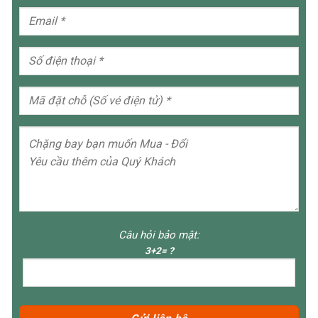
Câu hỏi bảo mật:
3+2= ?