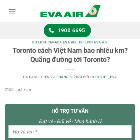
Chuyển
đến
nội
dung
1900 6695
DU LỊCH CANADA EVA AIR
,
DU LỊCH EVA AIR
Toronto cách Việt Nam bao nhiêu km?
Quãng đường tới Toronto?
ĐÃ ĐĂNG TRÊN
22 THÁNG 8, 2024
BỞI
QUOCVIET_EVA
2150 Lượt xem
HỖ TRỢ TƯ VẤN
Đặt vé - Đổi vé - Mua hành lý