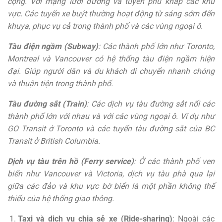
cộng. Với mạng lưới đường và tuyến phủ khắp các khu
vực. Các tuyến xe buýt thường hoạt động từ sáng sớm đến
khuya, phục vụ cả trong thành phố và các vùng ngoại ô.
Tàu điện ngầm (Subway)
: Các thành phố lớn như Toronto,
Montreal và Vancouver có hệ thống tàu điện ngầm hiện
đại. Giúp người dân và du khách di chuyển nhanh chóng
và thuận tiện trong thành phố.
Tàu đường sắt (Train)
: Các dịch vụ tàu đường sắt nối các
thành phố lớn với nhau và với các vùng ngoại ô. Ví dụ như
GO Transit ở Toronto và các tuyến tàu đường sắt của BC
Transit ở British Columbia.
Dịch vụ tàu trên hồ (Ferry service)
: Ở các thành phố ven
biển như Vancouver và Victoria, dịch vụ tàu phà qua lại
giữa các đảo và khu vực bờ biển là một phần không thể
thiếu của hệ thống giao thông.
Taxi và dịch vụ chia sẻ xe (Ride-sharing)
: Ngoài các