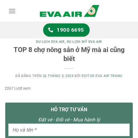
Chuyển
đến
nội
dung
1900 6695
DU LỊCH EVA AIR
,
DU LỊCH MỸ EVA AIR
TOP 8 chợ nông sản ở Mỹ mà ai cũng
biết
ĐÃ ĐĂNG TRÊN
26 THÁNG 3, 2024
BỞI
EDITOR EVA AIR TRANG
2267 Lượt xem
HỖ TRỢ TƯ VẤN
Đặt vé - Đổi vé - Mua hành lý