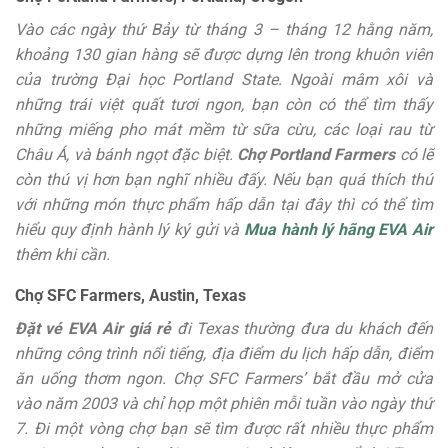
Vào các ngày thứ Bảy từ tháng 3 – tháng 12 hằng năm,
khoảng 130 gian hàng sẽ được dựng lên trong khuôn viên
của trường Đại học Portland State. Ngoài mâm xôi và
những trái việt quất tươi ngon, bạn còn có thể tìm thấy
những miếng pho mát mềm từ sữa cừu, các loại rau từ
Châu Á, và bánh ngọt đặc biệt.
Chợ Portland Farmers
có lẽ
còn thú vị hơn bạn nghĩ nhiều đấy. Nếu bạn quá thích thú
với những món thực phẩm hấp dẫn tại đây thì có thể tìm
hiểu quy định hành lý ký gửi và
Mua hành lý hãng EVA Air
thêm khi cần.
Chợ SFC Farmers, Austin, Texas
Đặt vé EVA Air giá rẻ
đi Texas thường đưa du khách đến
những công trình nổi tiếng, địa điểm du lịch hấp dẫn, điểm
ăn uống thơm ngon. Chợ SFC Farmers’ bắt đầu mở cửa
vào năm 2003 và chỉ họp một phiên mỗi tuần vào ngày thứ
7. Đi một vòng chợ bạn sẽ tìm được rất nhiều thực phẩm