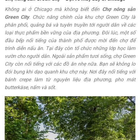
Không ai ở Chicago mà không biết đến
Chợ nông sản
Green City
. Chức năng chính của khu chợ Green City là
phân phối, quảng bá và tuyên truyền tới người dân về các
loại thực phẩm bền vững của địa phương. Đôi lúc, một số
đầu bếp nổi tiếng của thành phố được mời đến chợ để
trình diễn nấu ăn. Tại đây còn tổ chức những lớp học làm
vườn cho người dân. Ngoài sản phẩm tươi sống, chợ Green
City còn nổi tiếng với các đồ ăn nhẹ nữa. Bạn sẽ không lo
đói bụng khi dạo quanh khu chợ này. Nơi đây nổi tiếng với
bánh crepe làm từ nguyên liệu địa phương, pho mát
butterkäse, nấm và sốt.