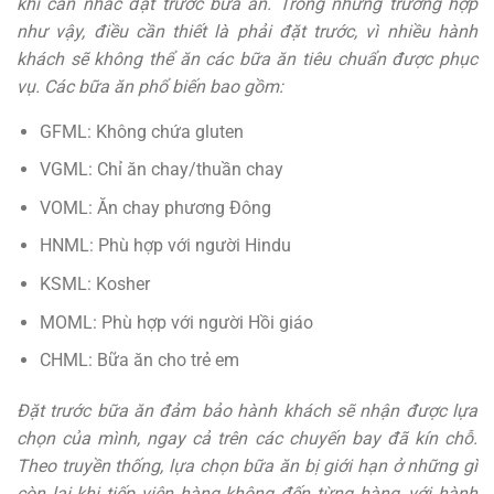
khi cân nhắc đặt trước bữa ăn. Trong những trường hợp
như vậy, điều cần thiết là phải đặt trước, vì nhiều hành
khách sẽ không thể ăn các bữa ăn tiêu chuẩn được phục
vụ. Các bữa ăn phổ biến bao gồm:
GFML: Không chứa gluten
VGML: Chỉ ăn chay/thuần chay
VOML: Ăn chay phương Đông
HNML: Phù hợp với người Hindu
KSML: Kosher
MOML: Phù hợp với người Hồi giáo
CHML: Bữa ăn cho trẻ em
Đặt trước bữa ăn đảm bảo hành khách sẽ nhận được lựa
chọn của mình, ngay cả trên các chuyến bay đã kín chỗ.
Theo truyền thống, lựa chọn bữa ăn bị giới hạn ở những gì
còn lại khi tiếp viên hàng không đến từng hàng, với hành