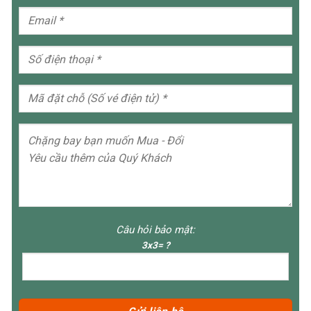
Câu hỏi bảo mật:
3x3= ?