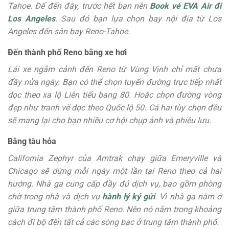
Tahoe. Để đến đây, trước hết bạn nên
Book vé EVA Air đi
Los Angeles
. Sau đó bạn lựa chọn bay nội địa từ Los
Angeles đến sân bay Reno-Tahoe.
Đến thành phố Reno bằng xe hơi
Lái xe ngắm cảnh đến Reno từ Vùng Vịnh chỉ mất chưa
đầy nửa ngày. Bạn có thể chọn tuyến đường trực tiếp nhất
dọc theo xa lộ Liên tiểu bang 80. Hoặc chọn đường vòng
đẹp như tranh vẽ dọc theo Quốc lộ 50. Cả hai tùy chọn đều
sẽ mang lại cho bạn nhiều cơ hội chụp ảnh và phiêu lưu.
Bằng tàu hỏa
California Zephyr của Amtrak chạy giữa Emeryville và
Chicago sẽ dừng mỗi ngày một lần tại Reno theo cả hai
hướng. Nhà ga cung cấp đầy đủ dịch vụ, bao gồm phòng
chờ trong nhà và dịch vụ
hành lý ký gửi
. Vì nhà ga nằm ở
giữa trung tâm thành phố Reno. Nên nó nằm trong khoảng
cách đi bộ đến tất cả các sòng bạc ở trung tâm thành phố.