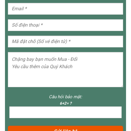
Câu hỏi bảo mật:
6+2= ?