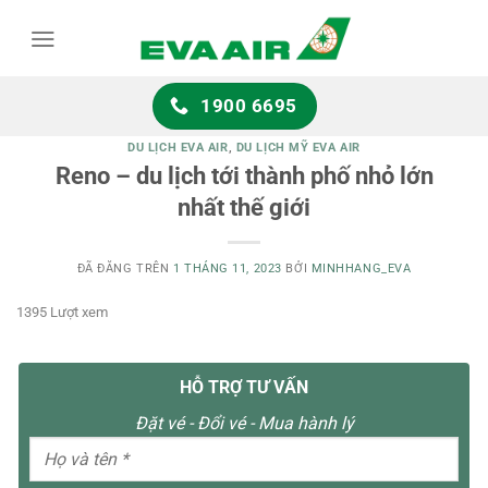
Chuyển
đến
nội
dung
1900 6695
DU LỊCH EVA AIR
,
DU LỊCH MỸ EVA AIR
Reno – du lịch tới thành phố nhỏ lớn
nhất thế giới
ĐÃ ĐĂNG TRÊN
1 THÁNG 11, 2023
BỞI
MINHHANG_EVA
1395 Lượt xem
HỖ TRỢ TƯ VẤN
Đặt vé - Đổi vé - Mua hành lý