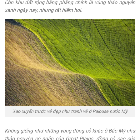
Còn khu đất rộng bằng phẳng chính là vùng thảo nguyên
xanh ngày nay, nhưng rất hiếm hoi.
Xao xuyến trước vẻ đẹp như tranh vẽ ở Palouse nước Mỹ
Không giống như những vùng đòng cỏ khác ở Bắc Mỹ như
thảo nguyên cỏ ngắn của Great Plains, đồng cỏ cao của