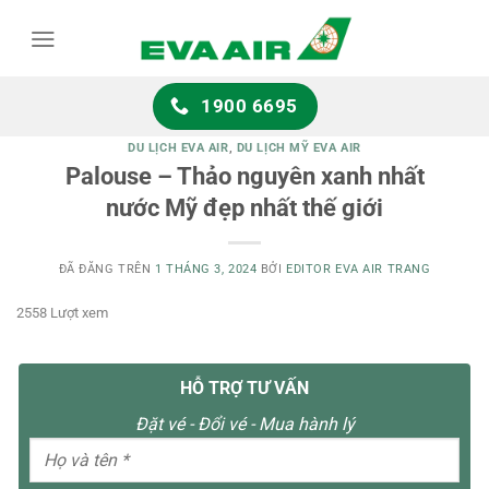
Chuyển
đến
nội
dung
1900 6695
DU LỊCH EVA AIR
,
DU LỊCH MỸ EVA AIR
Palouse – Thảo nguyên xanh nhất
nước Mỹ đẹp nhất thế giới
ĐÃ ĐĂNG TRÊN
1 THÁNG 3, 2024
BỞI
EDITOR EVA AIR TRANG
2558 Lượt xem
HỖ TRỢ TƯ VẤN
Đặt vé - Đổi vé - Mua hành lý