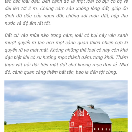
tác các loài đậu. Bên cạnh đó là một loài cỏ bụi có bộ rễ
dài lên tới 2 m. Chúng cắm sâu xuống lòng đất, giúp ổn
đinh độ dốc của ngọn đồi, chống xói mòn đất, hấp thụ
nước và độ ẩm rất tốt.
Bất cứ vào mùa nào trong năm, loài cỏ bụi này vẫn xanh
mượt quyến rũ tạo nên một cảnh quan thiên nhiên cực kì
quyến rũ và mát mắt. Không những thế loại cỏ này còn khá
đặc biệt khi có xu hướng mọc thành đám, từng khối. Thảm
thực vật trải dài trên mặt đất chứ không mọc đơn lẻ. Nhờ
đó, cảnh quan càng thêm bất tận, bao la đến tột cùng.