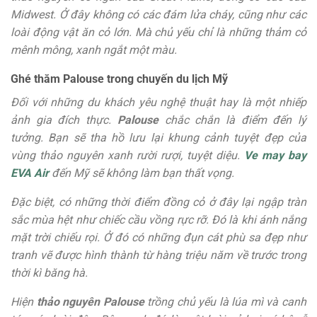
Midwest. Ở đây không có các đám lửa cháy, cũng như các
loài động vật ăn cỏ lớn. Mà chủ yếu chỉ là những thảm cỏ
mênh mông, xanh ngắt một màu.
Ghé thăm Palouse trong chuyến du lịch Mỹ
Đối với những du khách yêu nghệ thuật hay là một nhiếp
ảnh gia đích thực.
Palouse
chắc chắn là điểm đến lý
tưởng. Bạn sẽ tha hồ lưu lại khung cảnh tuyệt đẹp của
vùng thảo nguyên xanh rười rượi, tuyệt diệu.
Ve may bay
EVA Air
đến Mỹ sẽ không làm bạn thất vọng.
Đặc biệt, có những thời điểm đồng cỏ ở đây lại ngập tràn
sắc mùa hệt như chiếc cầu vồng rực rỡ. Đó là khi ánh nắng
mặt trời chiếu rọi. Ở đó có những đụn cát phù sa đẹp như
tranh vẽ được hình thành từ hàng triệu năm về trước trong
thời kì băng hà.
Hiện
thảo nguyên Palouse
trồng chủ yếu là lúa mì và canh