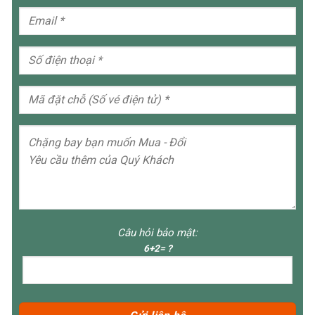
Câu hỏi bảo mật:
6+2= ?