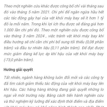
Theo một nghiên cứu khác được công bố chỉ vài tháng sau
đó vào tháng 5 năm 2021. Chi phí để ngăn ngừa hầu hết
các tác động gây hại của vệt khói máy bay sẽ ít hơn 1 tỷ
đô la mỗi năm. Trong khi lợi ích thu được sẽ đáng giá hơn
1.000 lần chi phí đó. Theo một nghiên cứu được công bố
vào tháng 3 năm 2024 , việc tránh vệt khói máy bay khi
điều hướng sẽ chỉ cần chi phí bổ sung tối thiểu (0,08 phần
trăm) và đầu tư nhiên liệu (0,11 phần trăm). Để đạt được
mức giảm đáng kể lực ép khí hậu của vệt khói máy bay
(-73,0 phần trăm).
Hướng giải quyết
Tất nhiên, ngành hàng không luôn đổi mới và các công ty
đã tìm cách giảm thiểu tác động của vệt khói máy bay lên
khí hậu. Các hãng hàng không đang giải quyết những lo
ngại về môi trường này. Bằng cách tiến hành nghiên cứu
và thử nghiệm kỹ lưỡng để xác định thời điểm và địa điểm