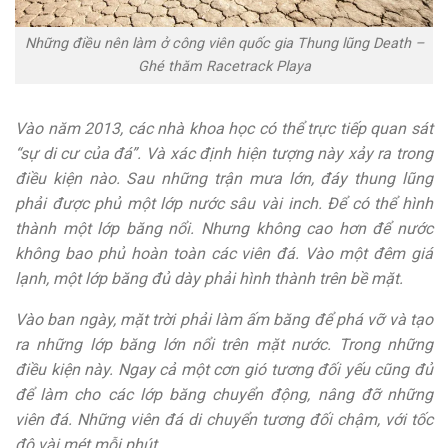
Những điều nên làm ở công viên quốc gia Thung lũng Death –
Ghé thăm Racetrack Playa
Vào năm 2013, các nhà khoa học có thể trực tiếp quan sát
“sự di cư của đá”. Và xác định hiện tượng này xảy ra trong
điều kiện nào. Sau những trận mưa lớn, đáy thung lũng
phải được phủ một lớp nước sâu vài inch. Để có thể hình
thành một lớp băng nổi. Nhưng không cao hơn để nước
không bao phủ hoàn toàn các viên đá. Vào một đêm giá
lạnh, một lớp băng đủ dày phải hình thành trên bề mặt.
Vào ban ngày, mặt trời phải làm ấm băng để phá vỡ và tạo
ra những lớp băng lớn nổi trên mặt nước. Trong những
điều kiện này. Ngay cả một cơn gió tương đối yếu cũng đủ
để làm cho các lớp băng chuyển động, nâng đỡ những
viên đá. Những viên đá di chuyển tương đối chậm, với tốc
độ vài mét mỗi phút.