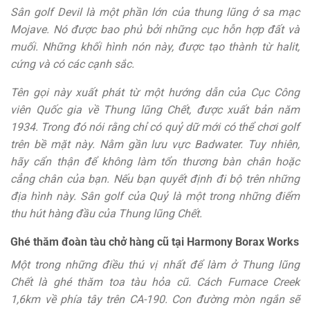
Sân golf Devil là một phần lớn của thung lũng ở sa mạc
Mojave. Nó được bao phủ bởi những cục hỗn hợp đất và
muối. Những khối hình nón này, được tạo thành từ halit,
cứng và có các cạnh sắc.
Tên gọi này xuất phát từ một hướng dẫn của Cục Công
viên Quốc gia về Thung lũng Chết, được xuất bản năm
1934. Trong đó nói rằng chỉ có quỷ dữ mới có thể chơi golf
trên bề mặt này. Nằm gần lưu vực Badwater. Tuy nhiên,
hãy cẩn thận để không làm tổn thương bàn chân hoặc
cẳng chân của bạn. Nếu bạn quyết định đi bộ trên những
địa hình này. Sân golf của Quỷ là một trong những điểm
thu hút hàng đầu của Thung lũng Chết.
Ghé thăm đoàn tàu chở hàng cũ tại Harmony Borax Works
Một trong những điều thú vị nhất để làm ở Thung lũng
Chết là ghé thăm toa tàu hỏa cũ. Cách Furnace Creek
1,6km về phía tây trên CA-190. Con đường mòn ngắn sẽ