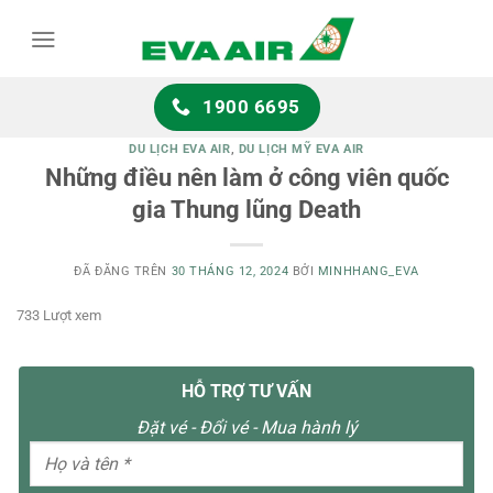
Chuyển
đến
nội
dung
1900 6695
DU LỊCH EVA AIR
,
DU LỊCH MỸ EVA AIR
Những điều nên làm ở công viên quốc
gia Thung lũng Death
ĐÃ ĐĂNG TRÊN
30 THÁNG 12, 2024
BỞI
MINHHANG_EVA
733 Lượt xem
HỖ TRỢ TƯ VẤN
Đặt vé - Đổi vé - Mua hành lý