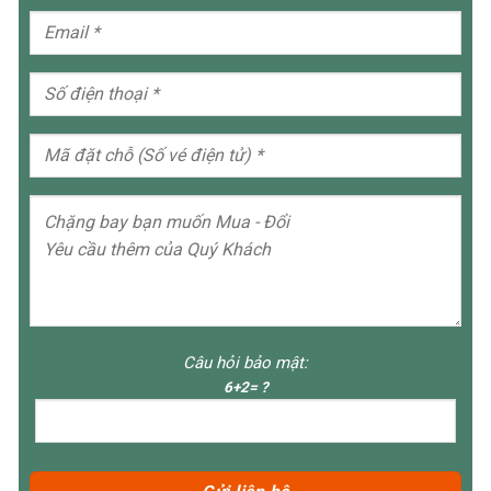
Câu hỏi bảo mật:
6+2= ?