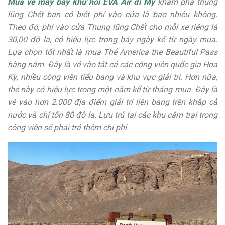
Mua vé máy bay khứ hồi EVA Air đi Mỹ
khám phá thung
lũng Chết bạn có biết phí vào cửa là bao nhiêu không.
Theo đó, phí vào cửa Thung lũng Chết cho mỗi xe riêng là
30,00 đô la, có hiệu lực trong bảy ngày kể từ ngày mua.
Lựa chọn tốt nhất là mua Thẻ America the Beautiful Pass
hàng năm. Đây là vé vào tất cả các công viên quốc gia Hoa
Kỳ, nhiều công viên tiểu bang và khu vực giải trí. Hơn nữa,
thẻ này có hiệu lực trong một năm kể từ tháng mua. Đây là
vé vào hơn 2.000 địa điểm giải trí liên bang trên khắp cả
nước và chỉ tốn 80 đô la. Lưu trú tại các khu cắm trại trong
công viên sẽ phải trả thêm chi phí.