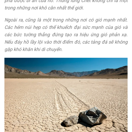
phá được bí ẩn của nó. Thung lũng Chết không chỉ là một
trong những nơi khô cằn nhất thế giới.
Ngoài ra, cũng là một trong những nơi có gió mạnh nhất.
Các hẻm núi hẹp có thể khuếch đại sức mạnh của gió và
các bức tường thẳng đứng tạo ra hiệu ứng gió phản xạ.
Nếu đáy hồ lầy lội vào thời điểm đó, các tảng đá sẽ không
gặp khó khăn khi di chuyển.