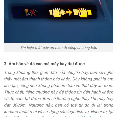
Tín hiệu thắt dây an toàn đi cùng chuông báo
3. Âm báo về độ cao mà máy bay đạt được
Trong khoảng thời gian đầu của chuyến bay, bạn sẽ nghe
thấy một âm thanh thông báo khác. Đây không phải là âm
liên lạc, cũng như không phải âm báo về thắt dây an toàn.
Thực chất, tiếng chuông này để thông tin đến hành khách
về độ cao đạt được. Bạn sẽ thường nghe thấy khi máy bay
đạt 3000m. Ngưỡng này, bạn có thể tự do đi lại trong
khoang thoải mái và sử dụng các loại dịch vụ. Ngoài ra, tại