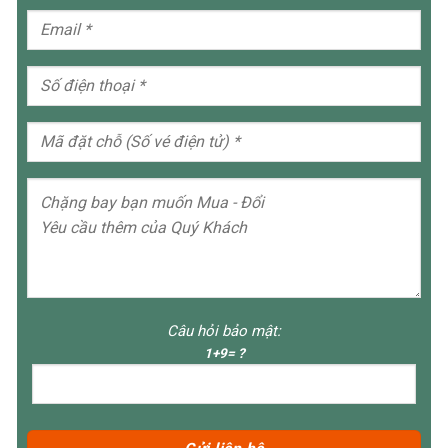
Câu hỏi bảo mật:
1+9= ?