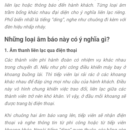
liên lạc hoặc thông báo đến hành khách. Từng loại âm
trầm bổng khác nhau đại diện cho ý nghĩa liên lạc riêng.
Phổ biến nhất là tiếng “ding”, nghe như chuông đi kèm với
đèn hiệu nhấp nháy.
Những loại âm báo này có ý nghĩa gì?
1. Âm thanh liên lạc qua điện thoại
Các thành viên phi hành đoàn có nhiệm vụ khác nhau
trong chuyến đi. Nếu như phi công điều khiển máy bay ở
khoang buồng lái. Thì tiếp viên lại rải rác ở các khoang
khác nhau để đáp ứng mọi nhu cầu của hành khách. Điều
này vô hình chung khiến việc trao đổi, liên lạc giữa các
thành viên trở nên khó khăn. Vì vậy, ở đầu mỗi khoang sẽ
được trang bị điện thoại.
Khi chuông hai âm báo vang lên, tiếp viên sẽ nhận điện
thoại và nghe thông tin từ phi công hoặc từ tiếp viên
khoang khác. Ngoài tiếng “ding” quen thuộc, các hãng còn