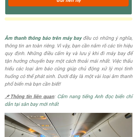
Âm thanh thông báo trên máy bay
đều có những ý nghĩa,
thông tin an toàn riêng. Vì vậy, bạn
cần
nắm
rõ
các
tín hiệu
quy định
.
N
hững
điều
cấm
kỵ
và
lưu
ý
khi
đi
máy
bay
để
tận
hưởng
chuyến
bay
một
cách
thoải
mái
nhất. Việc thấu
hiểu các loại âm báo cũng giúp chủ động xử lý mọi tình
huống có thể phát sinh. Dưới đây là một vài loại âm thanh
phổ biến mà bạn cần biết!
📌Thông tin liên quan
:
Cẩm nang tiếng Anh đọc biển chỉ
dẫn tại sân bay mới nhất