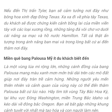
Nếu đến Thị trấn Tyler, bạn sẽ cảm tưởng nơi đây như
bông hoa xinh đẹp Đông Texas. Xa xa đi về phía tây Texas,
du khách sẽ được chứng kiến cảnh bồng lai của miền viễn
tây với các loại xương rồng, những tảng đá vôi chơ vơ dưới
cái nắng sa mạc và hồ nước Hamilton. Tất cả thật ấn
tượng trong ánh nắng ban mai và trong lòng bất cứ ai đến
thăm nơi đây.
Miền quê bang Palousa Mỹ ít du khách biết đến
Là một vùng lúa mì rộng lớn, những cánh đồng của bang
Palousa mang màu xanh mơn mởn trải dài trên các mô đất
giúp nơi đây tràn trề cảm hứng. Những người yêu mến
thiên nhiên và cảnh quan của vùng này có thể đến thăm
Palousa bất cứ lúc nào. Hãy tìm tới vùng Tây Bắc Hoa Kỳ,
tại khu vực Đông Washington, miền Trung Bắc Idaho và
kéo dài về đông bắc Oregon. Bạn sẽ bắt gặp những khung
cảnh tuyệt vời nhất mà tạo hóa và con người làm nên.