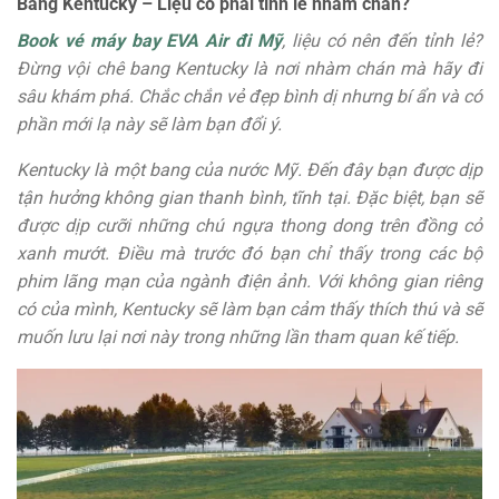
Bang Kentucky – Liệu có phải tỉnh lẻ nhàm chán?
Book vé máy bay EVA Air đi Mỹ
, liệu có nên đến tỉnh lẻ?
Đừng vội chê bang Kentucky là nơi nhàm chán mà hãy đi
sâu khám phá. Chắc chắn vẻ đẹp bình dị nhưng bí ẩn và có
phần mới lạ này sẽ làm bạn đổi ý.
Kentucky là một bang của nước Mỹ. Đến đây bạn được dịp
tận hưởng không gian thanh bình, tĩnh tại. Đặc biệt, bạn sẽ
được dịp cưỡi những chú ngựa thong dong trên đồng cỏ
xanh mướt. Điều mà trước đó bạn chỉ thấy trong các bộ
phim lãng mạn của ngành điện ảnh. Với không gian riêng
có của mình, Kentucky sẽ làm bạn cảm thấy thích thú và sẽ
muốn lưu lại nơi này trong những lần tham quan kế tiếp.