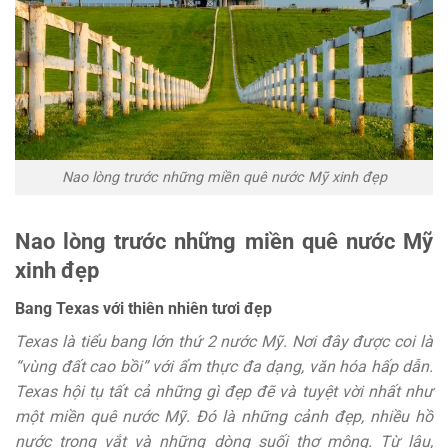
Nao lòng trước những miền quê nước Mỹ xinh đẹp
Nao lòng trước những miền quê nước Mỹ
xinh đẹp
Bang Texas với thiên nhiên tươi đẹp
Texas là tiểu bang lớn thứ 2 nước Mỹ. Nơi đây được coi là
“vùng đất cao bồi” với ẩm thực đa dạng, văn hóa hấp dẫn.
Texas hội tụ tất cả những gì đẹp đẽ và tuyệt vời nhất như
một miền quê nước Mỹ. Đó là những cảnh đẹp, nhiều hồ
nước trong vắt và những dòng suối thơ mộng. Từ lâu,