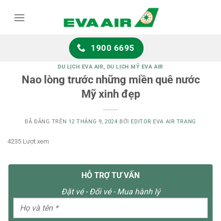
Chuyển
đến
nội
dung
1900 6695
DU LỊCH EVA AIR
,
DU LỊCH MỸ EVA AIR
Nao lòng trước những miền quê nước
Mỹ xinh đẹp
ĐÃ ĐĂNG TRÊN
12 THÁNG 9, 2024
BỞI
EDITOR EVA AIR TRANG
4235 Lượt xem
HỖ TRỢ TƯ VẤN
Đặt vé - Đổi vé - Mua hành lý