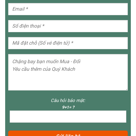
Câu hỏi bảo mật:
9+1= ?