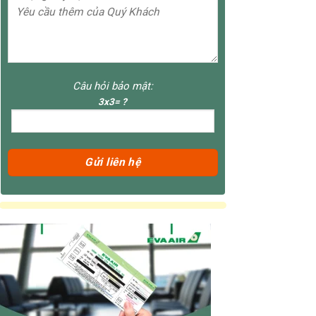
Câu hỏi bảo mật:
3x3= ?