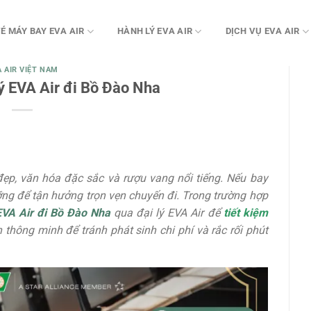
É MÁY BAY EVA AIR
HÀNH LÝ EVA AIR
DỊCH VỤ EVA AIR
A AIR VIỆT NAM
ý EVA Air đi Bồ Đào Nha
ẹp, văn hóa đặc sắc và rượu vang nổi tiếng. Nếu bay
ỡng để tận hưởng trọn vẹn chuyến đi. Trong trường hợp
VA Air đi Bồ Đào Nha
qua đại lý EVA Air để
tiết kiệm
h thông minh để tránh phát sinh chi phí và rắc rối phút