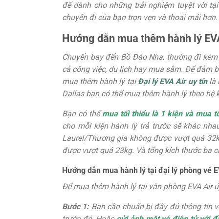
để dành cho những trải nghiệm tuyệt vời tạ
chuyến đi của bạn trọn vẹn và thoải mái hơn.
Hướng dẫn mua thêm hành lý EVA
Chuyến bay đến Bồ Đào Nha, thường đi kèm 
cả công việc, du lịch hay mua sắm. Để đảm bả
mua thêm hành lý tại
Đại lý EVA Air uy tín
là 
Dallas bạn có thể mua thêm hành lý theo hệ k
Bạn có thể
mua tối thiểu là 1 kiện và mua tố
cho mỗi kiện hành lý trả trước sẽ khác nh
Laurel/Thương gia không được vượt quá 32
được vượt quá 23kg. Và tổng kích thước ba 
Hướng dẫn mua hành lý tại đại lý phòng vé E
Để mua thêm hành lý tại văn phòng EVA Air ủ
Bước 1:
Bạn cần chuẩn bị đầy đủ thông tin v
trước đó. Hoặc
gửi ảnh mặt vé điện tử với đ