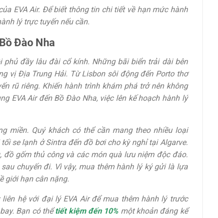
a EVA Air. Để biết thông tin chi tiết về hạn mức hành
ành lý trực tuyến nếu cần.
 Bồ Đào Nha
hủ đầy lâu đài cổ kính. Những bãi biển trải dài bên
 vị Địa Trung Hải. Từ Lisbon sôi động đến Porto thơ
n rũ riêng. Khiến hành trình khám phá trở nên không
ng EVA Air đến Bồ Đào Nha, việc lên kế hoạch hành lý
ng miền. Quý khách có thể cần mang theo nhiều loại
ối se lạnh ở Sintra đến đồ bơi cho kỳ nghỉ tại Algarve.
g, đồ gốm thủ công và các món quà lưu niệm độc đáo.
u chuyến đi. Vì vậy, mua thêm hành lý ký gửi là lựa
ề giới hạn cân nặng.
 liên hệ với đại lý EVA Air để mua thêm hành lý trước
 bay. Bạn có thể
tiết kiệm đến 10%
một khoản đáng kể