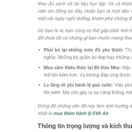
theo đủ sách vở, tài liệu học tập. Và cả nh
viên sôi động tại đây. Hoặc bạn là một dân
một vài ngày nghỉ dưỡng, khám phá những đi
Dù bạn là ai, bạn cũng có thể gặp phải tình
để chứa tất cả những gì bạn muốn mang theo
Phải bỏ lại những món đồ yêu thích:
Thậ
nghĩa. Những bộ quần áo đẹp hay những v
Mua sắm thiếu thốn tại Bồ Đào Nha:
Việc
thể tốn kém hơn. Và không đáp ứng được s
Lo lắng về phí hành lý quá cước:
Việc phả
tốn kém. Mà còn gây ra sự căng thẳng, mệ
Đừng để những vấn đề này làm ảnh hưởng đế
nhất là
mua thêm hành lý EVA Air
.
Thông tin trọng lượng và kích th