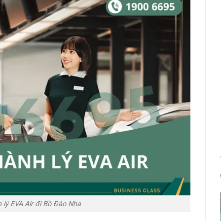
lý EVA Air đi Bồ Đào Nha