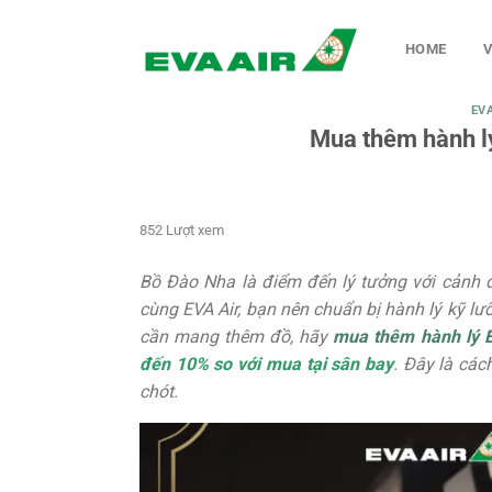
Chuyển
đến
HOME
V
nội
dung
EV
Mua thêm hành l
852 Lượt xem
Bồ Đào Nha là điểm đến lý tưởng với cảnh đ
cùng EVA Air, bạn nên chuẩn bị hành lý kỹ lư
cần mang thêm đồ, hãy
mua thêm hành lý E
đến 10% so với mua tại sân bay
. Đây là các
chót.