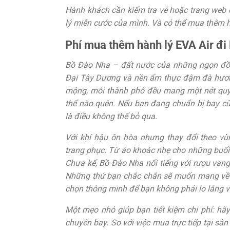
Hành khách cần kiểm tra vé hoặc trang web củ
lý miễn cước của mình. Và có thể mua thêm h
Phí mua thêm hành lý EVA Air đi
Bồ Đào Nha – đất nước của những ngọn đồi p
Đại Tây Dương và nền ẩm thực đậm đà hương
mộng, mỗi thành phố đều mang một nét quyế
thể nào quên. Nếu bạn đang chuẩn bị bay cù
là điều không thể bỏ qua.
Với khí hậu ôn hòa nhưng thay đổi theo vù
trang phục. Từ áo khoác nhẹ cho những buổi t
Chưa kể, Bồ Đào Nha nổi tiếng với rượu van
Những thứ bạn chắc chắn sẽ muốn mang về sa
chọn thông minh để bạn không phải lo lắng v
Một mẹo nhỏ giúp bạn tiết kiệm chi phí: hãy
chuyến bay. So với việc mua trực tiếp tại sân