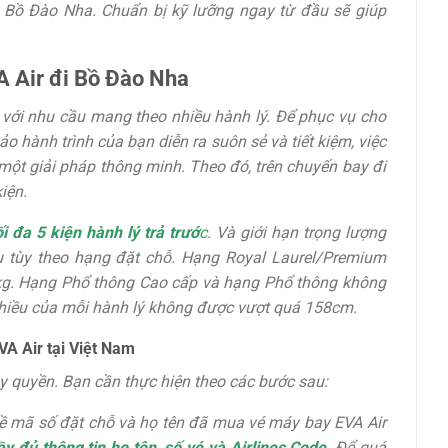
i Bồ Đào Nha. Chuẩn bị kỹ lưỡng ngay từ đầu sẽ giúp
 Air đi Bồ Đào Nha
với nhu cầu mang theo nhiều hành lý. Để phục vụ cho
o hành trình của bạn diễn ra suôn sẻ và tiết kiệm, việc
một giải pháp thông minh. Theo đó, trên chuyến bay đi
iện.
i đa 5 kiện hành lý trả trướ
c
. Và giới hạn trọng lượng
au tùy theo hạng đặt chỗ. Hạng Royal Laurel/Premium
kg. Hạng Phổ thông Cao cấp và hạng Phổ thông không
chiều của mỗi hành lý không được vượt quá 158cm.
VA Air tại Việt Nam
y quyền. Bạn cần thực hiện theo các bước sau:
ề mã số đặt chỗ và họ tên đã mua vé máy bay EVA Air
ầy đủ thông tin họ tên, số vé và Airlines Code
. Để quá