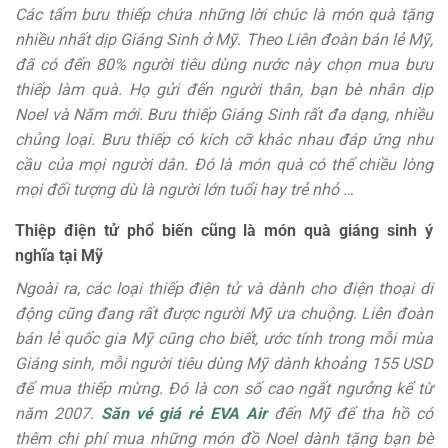
Các tấm bưu thiếp chứa những lời chúc là món quà tặng
nhiều nhất dịp Giáng Sinh ở Mỹ. Theo Liên đoàn bán lẻ Mỹ,
đã có đến 80% người tiêu dùng nước này chọn mua bưu
thiếp làm quà. Họ gửi đến người thân, bạn bè nhân dịp
Noel và Năm mới. Bưu thiếp Giáng Sinh rất đa dạng, nhiều
chủng loại. Bưu thiếp có kích cỡ khác nhau đáp ứng nhu
cầu của mọi người dân. Đó là món quà có thể chiều lòng
mọi đối tượng dù là người lớn tuổi hay trẻ nhỏ …
Thiệp điện tử phổ biến cũng là món quà giáng sinh ý
nghĩa tại Mỹ
Ngoài ra, các loại thiếp điện tử và dành cho điện thoại di
động cũng đang rất được người Mỹ ưa chuộng. Liên đoàn
bán lẻ quốc gia Mỹ cũng cho biết, ước tính trong mỗi mùa
Giáng sinh, mỗi người tiêu dùng Mỹ dành khoảng 155 USD
để mua thiếp mừng. Đó là con số cao ngất ngưởng kể từ
năm 2007.
Săn vé giá rẻ EVA Air
đến Mỹ để tha hồ có
thêm chi phí mua những món đồ Noel dành tặng bạn bè