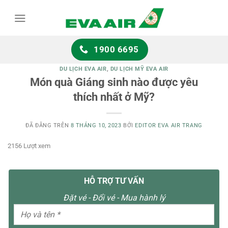
Chuyển
đến
nội
dung
1900 6695
DU LỊCH EVA AIR
,
DU LỊCH MỸ EVA AIR
Món quà Giáng sinh nào được yêu
thích nhất ở Mỹ?
ĐÃ ĐĂNG TRÊN
8 THÁNG 10, 2023
BỞI
EDITOR EVA AIR TRANG
2156 Lượt xem
HỖ TRỢ TƯ VẤN
Đặt vé - Đổi vé - Mua hành lý