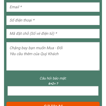
Câu hỏi bảo mật:
6+2= ?