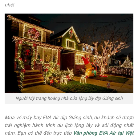
nhé!
Người Mỹ trang hoàng nhà cửa lộng lẫy dịp Giáng sinh
Mua vé máy bay EVA Air dịp Giáng sinh, du khách sẽ được
trải nghiệm hành trình du lịch lộng lẫy và sôi động nhất
năm. Bạn có thể đến trực tiếp
Văn phòng EVA Air tại Việt