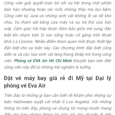
Công viên giải quyết toàn bộ nỗi sợ hãi trong một phiên
bản hào nhoáng hoặc rác rưởi, những thây ma bụi bặm,
Công viên kỷ Jura và những sinh vật khổng lồ và rất khó
chịu. Vụ thảm sát bằng cưa máy và sự trả thù của Xác
ướp. Cảm giác hồi hộp được đảm bảo giữa mê cung, đặc
biệt khi chạm trán lũ xác sống hoặc cố gắng trốn thoát
khỏi La Llorona. Nhiều điểm tham quan mới được thiết lập
đặc biệt cho sự kiện này. Các chương trình đặc biệt cũng
diễn ra và các loại sinh vật lang thang khắp nơi trong công
viên.
Phòng vé EVA Air Hồ Chí Minh
khuyến bạn nên đến
công viên này để có những trải nghiệm lý tưởng.
Đặt vé máy bay giá rẻ đi Mỹ tại Đại lý
phòng vé Eva Air
Trên đây là những gì bạn cần biết về Khám phá những sự
kiện Halloween tuyệt vời nhất ở Los Angeles. Với những
thông tin trên đây, phòng vé chúng tôi mong muốn mang
đến cho bạn những thông tin hữu ích cho chuyến đi tiếp