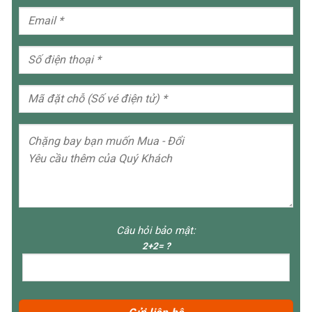
Câu hỏi bảo mật:
2+2= ?