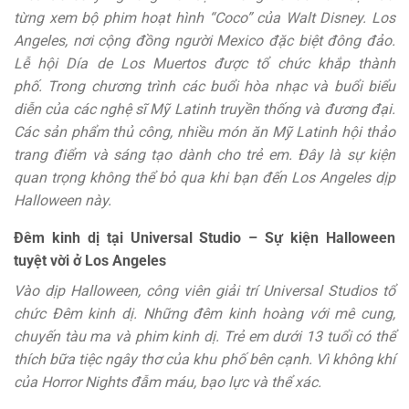
từng xem bộ phim hoạt hình “Coco” của Walt Disney. Los
Angeles, nơi cộng đồng người Mexico đặc biệt đông đảo.
Lễ hội Día de Los Muertos được tổ chức khắp thành
phố. Trong chương trình các buổi hòa nhạc và buổi biểu
diễn của các nghệ sĩ Mỹ Latinh truyền thống và đương đại.
Các sản phẩm thủ công, nhiều món ăn Mỹ Latinh hội thảo
trang điểm và sáng tạo dành cho trẻ em. Đây là sự kiện
quan trọng không thể bỏ qua khi bạn đến Los Angeles dịp
Halloween này.
Đêm kinh dị tại Universal Studio – Sự kiện Halloween
tuyệt vời ở Los Angeles
Vào dịp Halloween, công viên giải trí Universal Studios tổ
chức Đêm kinh dị. Những đêm kinh hoàng với mê cung,
chuyến tàu ma và phim kinh dị. Trẻ em dưới 13 tuổi có thể
thích bữa tiệc ngây thơ của khu phố bên cạnh. Vì không khí
của Horror Nights đẫm máu, bạo lực và thể xác.