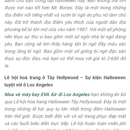
dành cho bạn trong dịp halloween này. Bạn không thể tìm
được nơi nào tốt hơn Mr. Bones. Đây là một trong những
địa điểm nổi tiếng nhất và vườn bí ngô do phụ nữ làm chủ
này. Đã trở thành địa điểm yêu thích của người dân địa
phương kể từ khi mở cửa vào năm 1987. Với một số phông
nền thực sự thú vị bao gồm một số ngôi nhà bí ngô đáng
yêu. Bạn cũng sẽ tìm thấy hàng tấn bí ngô đầy màu sắc
trong làng bí ngô. Bao gồm một số giống bí ngô đặc sản
thực sự độc đáo, mà bạn có thể mua với giá từ 2-600 đô
la.
Lễ hội hoá trang ở Tây Hollywood – Sự kiện Halloween
tuyệt vời ở Los Angeles
Mua vé máy bay EVA Air đi Los Angeles
bạn không ên bỏ
qua Lễ hội hóa trang Halloween Tây Hollywood. Đây là một
trong những lễ hội quy tụ lớn nhất trong đêm Halloween
trên thế giới. Được biết đến với vô số trang phục đẹp mắt
và các buổi biểu diễn trực tiếp. Lễ hội hoàn toàn miễn phí