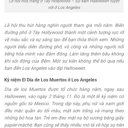
Lễ hội hoá trang ở Tây Hollywood – Sự kiện Halloween tuyệt
vời ở Los Angeles
Lễ hội thu hút hàng nghìn người tham gia mỗi năm. Biến
đường phố ở Tây Hollywood thành một cảnh tượng rực rỡ
về màu sắc và sự sáng tạo để bạn thỏa thích xem. Những
người biểu diễn đường phố, vũ công và những người nổi
tiếng hòa mình vào đám đông. Làm tăng thêm bầu không
khí sôi động của đêm. Một sự kiện không thể bỏ qua nếu
bạn đến Los Angeles vào dịp Halloween.
Kỷ niệm El Día de Los Muertos ở Los Angeles
Dia de los Muertos được tổ chức hàng năm, ngay sau
Halloween, vào ngày 2 tháng 11. Đó là một lễ kỷ niệm có
nguồn gốc từ Mexico. Trong dịp này, phụ nữ và nam giới
đều mặc quần áo tối màu, mặt sơn trắng và mang theo
những bó hoa tàn. Trẻ em đeo mặt nạ bộ xương bằng giấy
papier-mâché. Bạn cũng sẽ thấy nhiều mô tả về hộp sọ trên