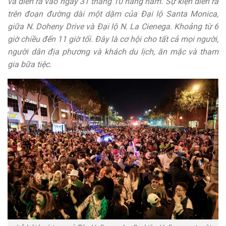
và diễn ra vào ngày 31 tháng 10 hàng năm. Sự kiện diễn ra
trên đoạn đường dài một dặm của Đại lộ Santa Monica,
giữa N. Doheny Drive và Đại lộ N. La Cienega. Khoảng từ 6
giờ chiều đến 11 giờ tối. Đây là cơ hội cho tất cả mọi người,
người dân địa phương và khách du lịch, ăn mặc và tham
gia bữa tiệc.