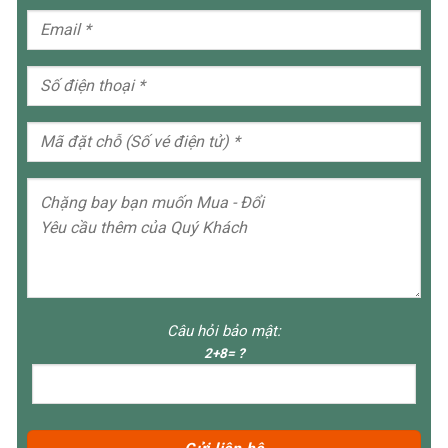
Câu hỏi bảo mật:
2+8= ?