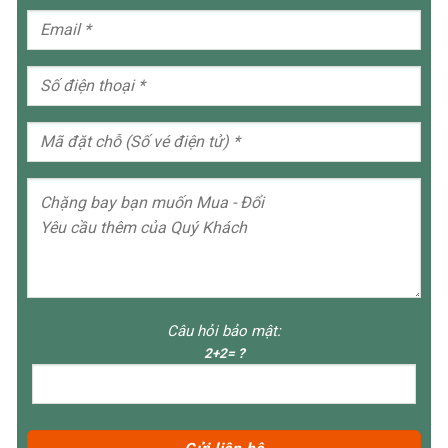
Câu hỏi bảo mật:
2+2= ?