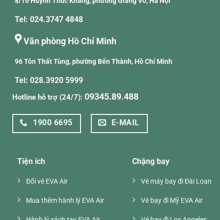
8/16 Huỳnh Thúc Kháng, phường Giảng Võ, Hà Nội
Tel: 024.3747 4848
Văn phòng Hồ Chí Minh
96 Tôn Thất Tùng, phường Bến Thành, Hồ Chí Minh
Tel: 028.3920 5999
09345.89.488
Hotline hỗ trợ (24/7):
1900 6695
E-MAIL
Tiện ích
Chặng bay
Đổi vé EVA Air
Vé máy bay đi Đài Loan
Mua thêm hành lý EVA Air
Vé bay đi Mỹ EVA Air
Hành lý xách tay EVA Air
Vé bay đi Los Angeles