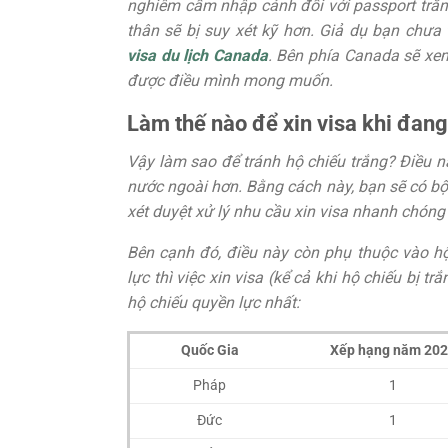
nghiêm cấm nhập cảnh đối với passport trắng
thân sẽ bị suy xét kỹ hơn. Giả dụ bạn chư
visa du lịch Canada
. Bên phía Canada sẽ xem
được điều mình mong muốn.
Làm thế nào để xin visa khi đang
Vậy làm sao để tránh hộ chiếu trắng? Điều nà
nước ngoài hơn. Bằng cách này, bạn sẽ có bộ 
xét duyệt xử lý nhu cầu xin visa nhanh chóng
Bên cạnh đó, điều này còn phụ thuộc vào h
lực thì việc xin visa (kể cả khi hộ chiếu bị
hộ chiếu quyền lực nhất:
Quốc Gia
Xếp hạng năm 20
Pháp
1
Đức
1