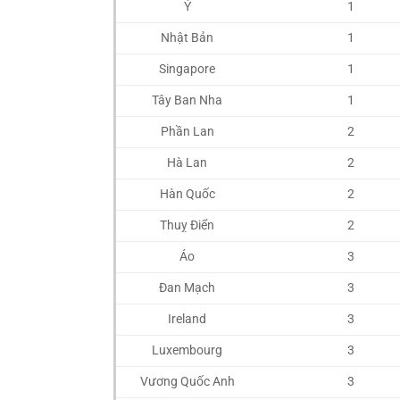
Ý
1
Nhật Bản
1
Singapore
1
Tây Ban Nha
1
Phần Lan
2
Hà Lan
2
Hàn Quốc
2
Thuỵ Điển
2
Áo
3
Đan Mạch
3
Ireland
3
Luxembourg
3
Vương Quốc Anh
3