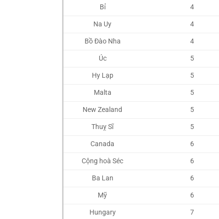
Bỉ
4
Na Uy
4
Bồ Đào Nha
4
Úc
5
Hy Lạp
5
Malta
5
New Zealand
5
Thuỵ Sĩ
5
Canada
6
Cộng hoà Séc
6
Ba Lan
6
Mỹ
6
Hungary
7