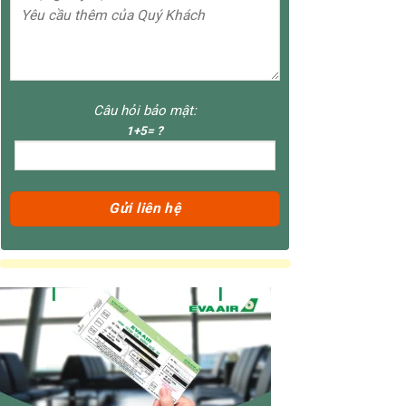
Câu hỏi bảo mật:
1+5= ?