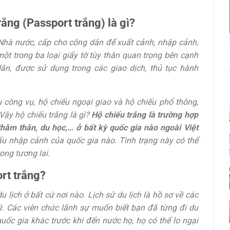
rắng (Passport trắng) là gì?
 Nhà nước, cấp cho công dân để xuất cảnh, nhập cảnh,
ột trong ba loại giấy tờ tùy thân quan trọng bên cạnh
n, được sử dụng trong các giao dịch, thủ tục hành
 công vụ, hộ chiếu ngoại giao và hộ chiếu phổ thông,
 Vậy hộ chiếu trắng là gì?
Hộ chiếu trắng là trường hợp
thăm thân, du học,… ở bất kỳ quốc gia nào ngoài Việt
u nhập cảnh của quốc gia nào. Tình trạng này có thể
rong tương lai.
rt trắng?
u lịch ở bất cứ nơi nào.
Lịch sử du lịch là hồ sơ về các
. Các viên chức lãnh sự muốn biết bạn đã từng đi du
uốc gia khác trước khi đến nước họ, họ có thể lo ngại