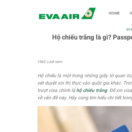
Chuyển
đến
HOME
V
nội
dung
EV
Hộ chiếu trắng là gì? Passp
1962 Lượt xem
Hộ chiếu là một trong những giấy tờ quan trọ
xét duyệt xin thị thực vào quốc gia khác. T
trượt visa chính là
hộ chiếu trắng
. Để xin vis
về vấn đề này. Hãy cùng tìm hiểu chi tiết trong