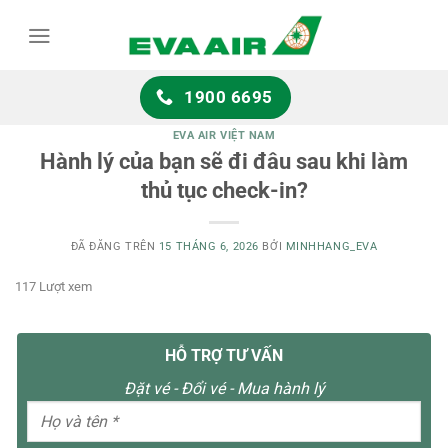
Chuyển
đến
nội
dung
1900 6695
EVA AIR VIỆT NAM
Hành lý của bạn sẽ đi đâu sau khi làm
thủ tục check-in?
ĐÃ ĐĂNG TRÊN
15 THÁNG 6, 2026
BỞI
MINHHANG_EVA
117 Lượt xem
HỖ TRỢ TƯ VẤN
Đặt vé - Đổi vé - Mua hành lý