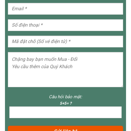
Câu hỏi bảo mật:
5+5= ?