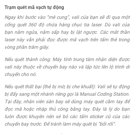
Trạm quét mã vạch tự động
Ngay khi bước vào “mê cung”, vali của bạn sẽ đi qua một
cổng quét 360 độ chứa hàng chục tia laser. Dù vali của
bạn nằm ngửa, nằm sấp hay bị lật ngược. Các mắt thần
laser này vẫn phải đọc được mã vạch trên tấm thẻ trong
vòng phần trăm giây.
Nếu quét thành công: Máy tính trung tâm nhận diện được
vali này thuộc về chuyến bay nào và lập tức lên lộ trình di
chuyển cho nó.
Nếu quét thất bại (thẻ bị mờ, bị che khuất): Vali sẽ tự động
bị đẩy sang một nhánh riêng gọi là Manual Coding Station.
Tại đây, nhân viên sân bay sẽ dùng máy quét cầm tay để
đọc mã hoặc nhập thủ công bằng tay. Đây là lý do bạn
luôn được khuyên nên xé bỏ các tấm sticker cũ của các
chuyến bay trước. Để tránh làm máy quét bị “bối rối”.