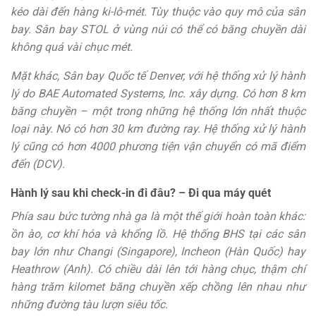
kéo dài đến hàng ki-lô-mét. Tùy thuộc vào quy mô của sân
bay. Sân bay STOL ở vùng núi có thể có băng chuyền dài
không quá vài chục mét.
Mặt khác, Sân bay Quốc tế Denver, với hệ thống xử lý hành
lý do BAE Automated Systems, Inc. xây dựng. Có hơn 8 km
băng chuyền – một trong những hệ thống lớn nhất thuộc
loại này. Nó có hơn 30 km đường ray. Hệ thống xử lý hành
lý cũng có hơn 4000 phương tiện vận chuyển có mã điểm
đến (DCV).
Hành lý sau khi check-in đi đâu? – Đi qua máy quét
Phía sau bức tường nhà ga là một thế giới hoàn toàn khác:
ồn ào, cơ khí hóa và khổng lồ. Hệ thống BHS tại các sân
bay lớn như Changi (Singapore), Incheon (Hàn Quốc) hay
Heathrow (Anh). Có chiều dài lên tới hàng chục, thậm chí
hàng trăm kilomet băng chuyền xếp chồng lên nhau như
những đường tàu lượn siêu tốc.