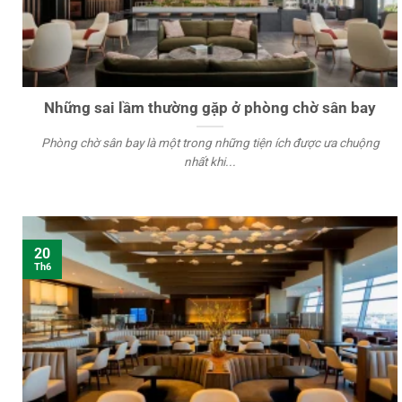
Những sai lầm thường gặp ở phòng chờ sân bay
Phòng chờ sân bay là một trong những tiện ích được ưa chuộng
nhất khi...
20
Th6