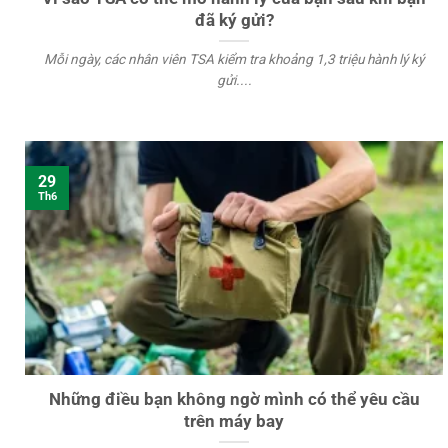
đã ký gửi?
Mỗi ngày, các nhân viên TSA kiểm tra khoảng 1,3 triệu hành lý ký
gửi....
29
Th6
Những điều bạn không ngờ mình có thể yêu cầu
trên máy bay