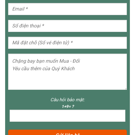
Câu hỏi bảo mật:
1+9= ?