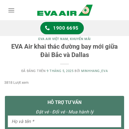
Chuyển
đến
nội
dung
1900 6695
EVA AIR VIỆT NAM
,
KHUYẾN MÃI
EVA Air khai thác đường bay mới giữa
Đài Bắc và Dallas
ĐÃ ĐĂNG TRÊN
9 THÁNG 5, 2025
BỞI
MINHHANG_EVA
3818 Lượt xem
HỖ TRỢ TƯ VẤN
Đặt vé - Đổi vé - Mua hành lý