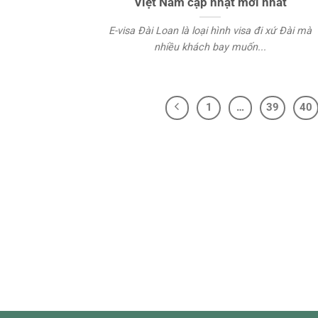
Việt Nam cập nhật mới nhất
E-visa Đài Loan là loại hình visa đi xứ Đài mà
nhiều khách bay muốn...
1
…
39
40