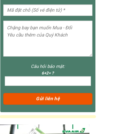
Câu hỏi bảo mật:
6+2= ?