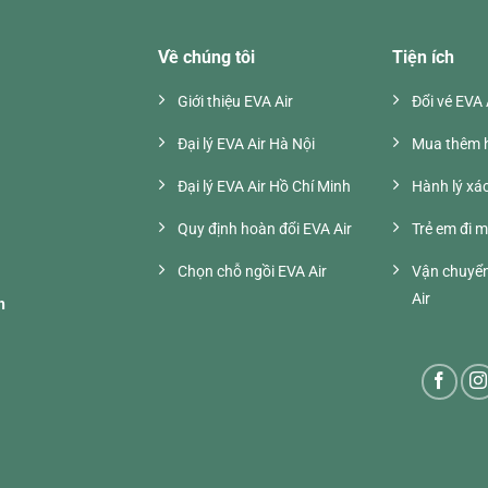
Về chúng tôi
Tiện ích
Giới thiệu EVA Air
Đổi vé EVA 
Đại lý EVA Air Hà Nội
Mua thêm h
i
Đại lý EVA Air Hồ Chí Minh
Hành lý xác
Quy định hoàn đổi EVA Air
Trẻ em đi m
Chọn chỗ ngồi EVA Air
Vận chuyển
Air
h