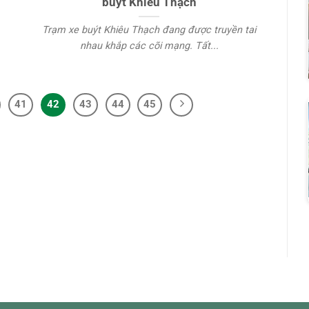
buýt Khiêu Thạch
Trạm xe buýt Khiêu Thạch đang được truyền tai
nhau khắp các cõi mạng. Tất...
41
42
43
44
45