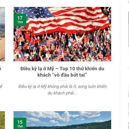
17
Th9
ó
Điều kỳ lạ ở Mỹ – Top 10 thứ khiến du
khách “vò đầu bứt tai”
hế
Điều kỳ lạ ở Mỹ không phải là ít, song luôn khiến
du khách phải...
15
Th9