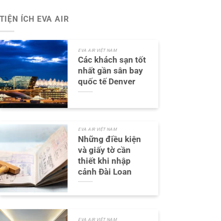
TIỆN ÍCH EVA AIR
EVA AIR VIỆT NAM
Các khách sạn tốt
nhất gần sân bay
quốc tế Denver
EVA AIR VIỆT NAM
Những điều kiện
và giấy tờ cần
thiết khi nhập
cảnh Đài Loan
EVA AIR VIỆT NAM