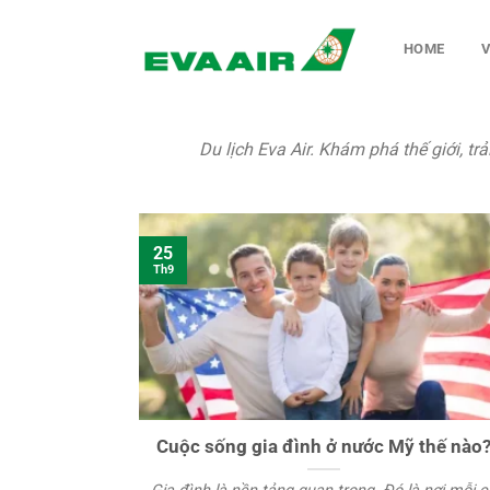
Chuyển
đến
HOME
V
nội
dung
Du lịch Eva Air. Khám phá thế giới, 
25
Th9
Cuộc sống gia đình ở nước Mỹ thế nào