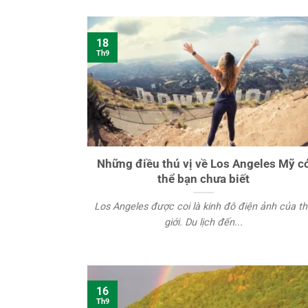
18
Th9
Những điều thú vị về Los Angeles Mỹ c
thể bạn chưa biết
Los Angeles được coi là kinh đô điện ảnh của t
giới. Du lịch đến...
16
Th9