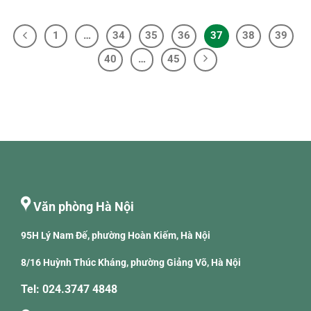
1
…
34
35
36
37
38
39
40
…
45
Văn phòng Hà Nội
95H Lý Nam Đế, phường Hoàn Kiếm, Hà Nội
8/16 Huỳnh Thúc Kháng, phường Giảng Võ, Hà Nội
Tel: 024.3747 4848