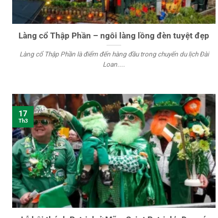
Làng cổ Thập Phần – ngôi làng lồng đèn tuyệt đẹp
Làng cổ Thập Phần là điểm đến hàng đầu trong chuyến du lịch Đài
Loan....
17
Th3