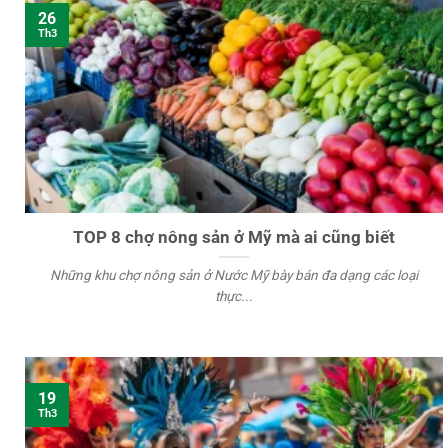
26
Th3
TOP 8 chợ nông sản ở Mỹ mà ai cũng biết
Những khu chợ nông sản ở Nước Mỹ bày bán đa dạng các loại
thực...
19
Th3