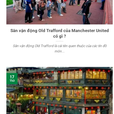
Sân vận động Old Trafford của Manchester United
có gì ?
Sân vận động Old Trafford là cái tên quen thuộc của các tín đồ
môn...
17
Th3