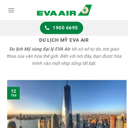
Chuyển
đến
nội
dung
1900 6695
DU LỊCH MỸ EVA AIR
Du lịch Mỹ cùng đại lý EVA Air
tới xứ sở tự do, nơi giao
thoa của văn hóa thế giới. Đến với nơi đây, bạn được hòa
mình vào một nhịp sống tất bật.
12
Th9