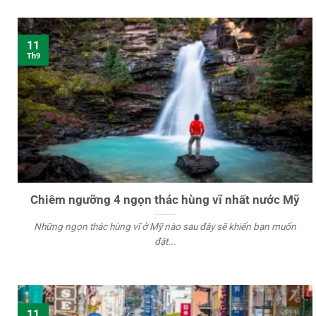
11
Th9
Chiêm ngưỡng 4 ngọn thác hùng vĩ nhất nước Mỹ
Những ngọn thác hùng vĩ ở Mỹ nào sau đây sẽ khiến bạn muốn
đặt...
11