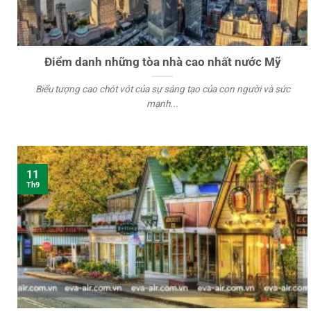
Điểm danh những tòa nhà cao nhất nước Mỹ
Biểu tượng cao chót vót của sự sáng tạo của con người và sức
mạnh...
11
Th9