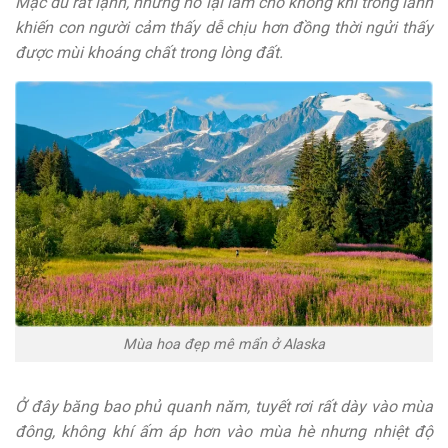
Mặc dù rất lạnh, nhưng nó lại làm cho không khí trong lành
khiến con người cảm thấy dễ chịu hơn đồng thời ngửi thấy
được mùi khoáng chất trong lòng đất.
Mùa hoa đẹp mê mẩn ở Alaska
Ở đây băng bao phủ quanh năm, tuyết rơi rất dày vào mùa
đông, không khí ấm áp hơn vào mùa hè nhưng nhiệt độ