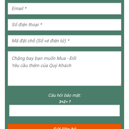
Câu hỏi bảo mật:
3+2= ?