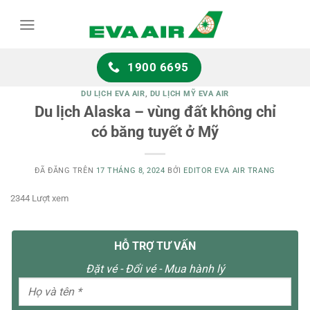
Chuyển
đến
nội
dung
1900 6695
DU LỊCH EVA AIR
,
DU LỊCH MỸ EVA AIR
Du lịch Alaska – vùng đất không chỉ
có băng tuyết ở Mỹ
ĐÃ ĐĂNG TRÊN
17 THÁNG 8, 2024
BỞI
EDITOR EVA AIR TRANG
2344 Lượt xem
HỖ TRỢ TƯ VẤN
Đặt vé - Đổi vé - Mua hành lý