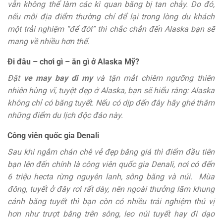
vẫn không thể làm các kì quan băng bị tan chảy. Do đó,
nếu mỗi địa điểm thường chỉ để lại trong lòng du khách
một trải nghiệm “để đời” thì chắc chắn đến Alaska bạn sẽ
mang về nhiều hơn thế.
Đi đâu – chơi gì – ăn gì ở Alaska Mỹ?
Đặt
ve may bay di my
và tận mắt chiêm ngưỡng thiên
nhiên hùng vĩ, tuyệt đẹp ở Alaska, bạn sẽ hiểu rằng: Alaska
không chỉ có băng tuyết. Nếu có dịp đến đây hãy ghé thăm
những điểm du lịch độc đáo này.
Công viên quốc gia Denali
Sau khi ngắm chán chê vẻ đẹp băng giá thì điểm đầu tiên
bạn lên đến chính là công viên quốc gia Denali, nơi có đến
6 triệu hecta rừng nguyên lanh, sông băng và núi. Mùa
đông, tuyết ở đây rơi rất dày, nên ngoài thưởng lãm khung
cảnh băng tuyết thì bạn còn có nhiều trải nghiệm thú vị
hơn như trượt băng trên sông, leo núi tuyết hay đi dạo