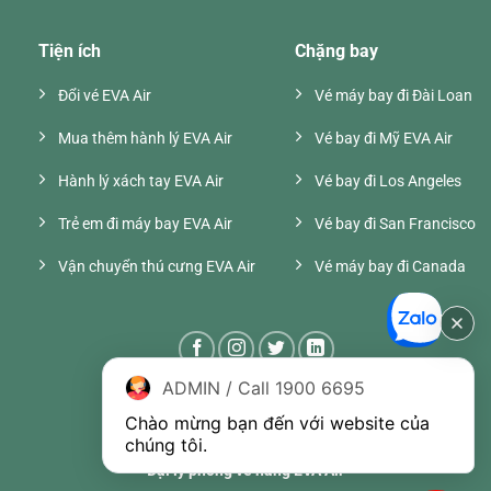
Tiện ích
Chặng bay
Đổi vé EVA Air
Vé máy bay đi Đài Loan
Mua thêm hành lý EVA Air
Vé bay đi Mỹ EVA Air
Hành lý xách tay EVA Air
Vé bay đi Los Angeles
Trẻ em đi máy bay EVA Air
Vé bay đi San Francisco
Vận chuyển thú cưng EVA Air
Vé máy bay đi Canada
ADMIN / Call 1900 6695
Chào mừng bạn đến với website của 
chúng tôi.
Đại lý phòng vé hãng EVA Air