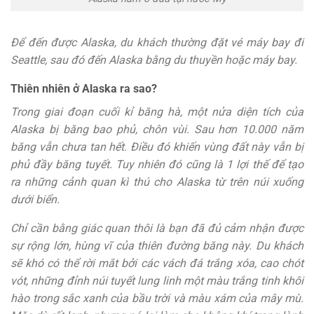
Để đến được Alaska, du khách thường đặt vé máy bay đi
Seattle, sau đó đến Alaska bằng du thuyền hoặc máy bay.
Thiên nhiên ở Alaska ra sao?
Trong giai đoạn cuối kỉ băng hà, một nửa diện tích của
Alaska bị băng bao phủ, chôn vùi. Sau hơn 10.000 năm
băng vẫn chưa tan hết. Điều đó khiến vùng đất này vẫn bị
phủ đầy băng tuyết. Tuy nhiên đó cũng là 1 lợi thế để tạo
ra những cảnh quan kì thú cho Alaska từ trên núi xuống
dưới biển.
Chỉ cần bằng giác quan thôi là bạn đã đủ cảm nhận được
sự rộng lớn, hùng vĩ của thiên đường băng này. Du khách
sẽ khó có thể rời mắt bởi các vách đá trắng xóa, cao chót
vót, những đỉnh núi tuyết lung linh một màu trắng tinh khôi
hào trong sắc xanh của bầu trời và màu xám của mây mù.