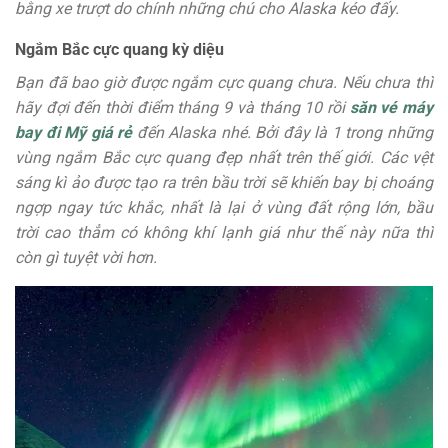
bằng xe trượt do chính những chú cho Alaska kéo đấy.
Ngắm Bắc cực quang kỳ diệu
Bạn đã bao giờ được ngắm cực quang chưa. Nếu chưa thì
hãy đợi đến thời điểm tháng 9 và tháng 10 rồi
săn vé máy
bay đi Mỹ giá rẻ
đến Alaska nhé. Bởi đây là 1 trong những
vùng ngắm Bắc cực quang đẹp nhất trên thế giới. Các vệt
sáng kì ảo được tạo ra trên bầu trời sẽ khiến bay bị choáng
ngợp ngay tức khắc, nhất là lại ở vùng đất rộng lớn, bầu
trời cao thẳm có không khí lạnh giá như thế này nữa thì
còn gì tuyệt vời hơn.