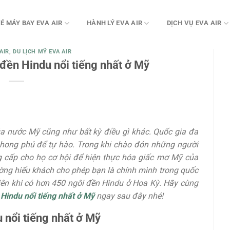
É MÁY BAY EVA AIR
HÀNH LÝ EVA AIR
DỊCH VỤ EVA AIR
AIR
,
DU LỊCH MỸ EVA AIR
đền Hindu nổi tiếng nhất ở Mỹ
a nước Mỹ cũng như bất kỳ điều gì khác. Quốc gia đa
phong phú để tự hào. Trong khi chào đón những người
g cấp cho họ cơ hội để hiện thực hóa giấc mơ Mỹ của
ng hiếu khách cho phép bạn là chính mình trong quốc
hiên khi có hơn 450 ngôi đền Hindu ở Hoa Kỳ. Hãy cùng
Hindu nổi tiếng nhất ở Mỹ
ngay sau đây nhé!
nổi tiếng nhất ở Mỹ