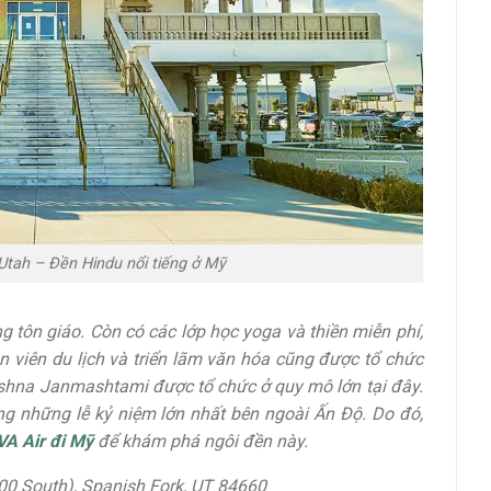
Utah – Đền Hindu nổi tiếng ở Mỹ
 tôn giáo. Còn có các lớp học yoga và thiền miễn phí,
n viên du lịch và triển lãm văn hóa cũng được tổ chức
rishna Janmashtami được tổ chức ở quy mô lớn tại đây.
ong những lễ kỷ niệm lớn nhất bên ngoài Ấn Độ. Do đó,
A Air đi Mỹ
để khám phá ngôi đền này.
00 South), Spanish Fork, UT 84660