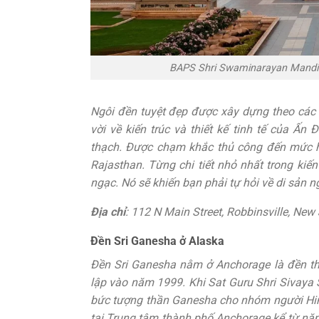
BAPS Shri Swaminarayan Mandir
Ngôi đền tuyệt đẹp được xây dựng theo các n
vời về kiến ​​trúc và thiết kế tinh tế của
thạch. Được chạm khắc thủ công đến mức 
Rajasthan. Từng chi tiết nhỏ nhất trong kiến
ngạc. Nó sẽ khiến bạn phải tự hỏi về di sản 
Địa chỉ
: 112 N Main Street, Robbinsville, New
Đền Sri Ganesha ở Alaska
Đền Sri Ganesha nằm ở Anchorage là đền t
lập vào năm 1999. Khi Sat Guru Shri Sivay
bức tượng thần Ganesha cho nhóm người Hin
tại Trung tâm thành phố Anchorage kể từ nă