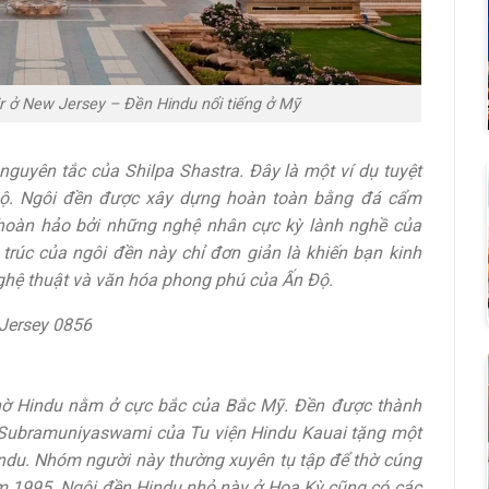
 ở New Jersey – Đền Hindu nổi tiếng ở Mỹ
guyên tắc của Shilpa Shastra. Đây là một ví dụ tuyệt
 Ấn Độ. Ngôi đền được xây dựng hoàn toàn bằng đá cẩm
hoàn hảo bởi những nghệ nhân cực kỳ lành nghề của
 ​​trúc của ngôi đền này chỉ đơn giản là khiến bạn kinh
nghệ thuật và văn hóa phong phú của Ấn Độ.
 Jersey 0856
hờ Hindu nằm ở cực bắc của Bắc Mỹ. Đền được thành
a Subramuniyaswami của Tu viện Hindu Kauai tặng một
du. Nhóm người này thường xuyên tụ tập để thờ cúng
m 1995. Ngôi đền Hindu nhỏ này ở Hoa Kỳ cũng có các