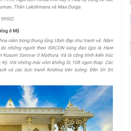
anuman, Thần Lakshmana và Maa Durga.
K 99502
iếng ở Mỹ
shna nằm trong thung lũng Utah đẹp như tranh vẽ. Nằm
 do những người theo ISKCON sùng đạo (gọi là Hare
usum Sarovar ở Mathura. Và là công trình kiến ​​trúc
a Kỳ. Với những mái vòm khổng lồ, 108 ngọn tháp. Các
ch và các bức tranh Krishna trên tường. Đền Sri Sri