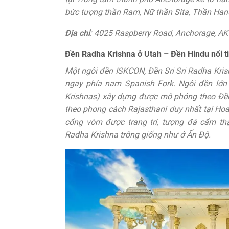
bức tượng thần Ram, Nữ thần Sita, Thần H
Địa chỉ
: 4025 Raspberry Road, Anchorage, A
Đền Radha Krishna ở Utah – Đền Hindu nổi t
Một ngôi đền ISKCON, Đền Sri Sri Radha Kri
ngay phía nam Spanish Fork. Ngôi đền lớn
Krishnas) xây dựng được mô phỏng theo Đền K
theo phong cách Rajasthani duy nhất tại Ho
cổng vòm được trang trí, tượng đá cẩm thạ
Radha Krishna trông giống như ở Ấn Độ.