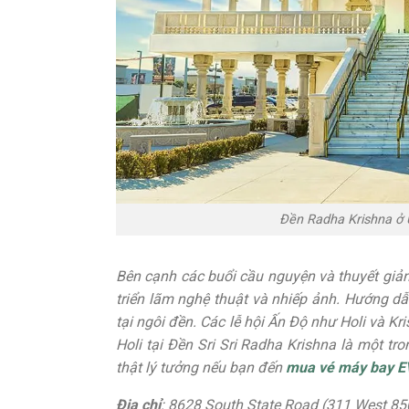
Đền Radha Krishna ở 
Bên cạnh các buổi cầu nguyện và thuyết giảng
triển lãm nghệ thuật và nhiếp ảnh. Hướng dẫ
tại ngôi đền. Các lễ hội Ấn Độ như Holi và K
Holi tại Đền Sri Sri Radha Krishna là một tr
thật lý tưởng nếu bạn đến
mua vé máy bay EV
Địa chỉ
: 8628 South State Road (311 West 85