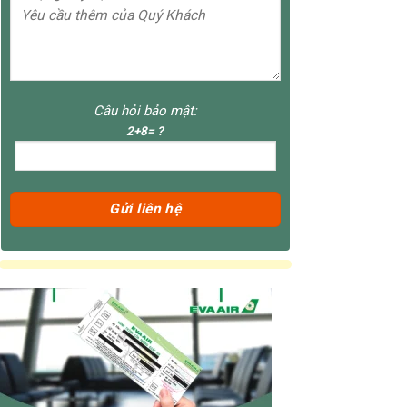
Câu hỏi bảo mật:
2+8= ?