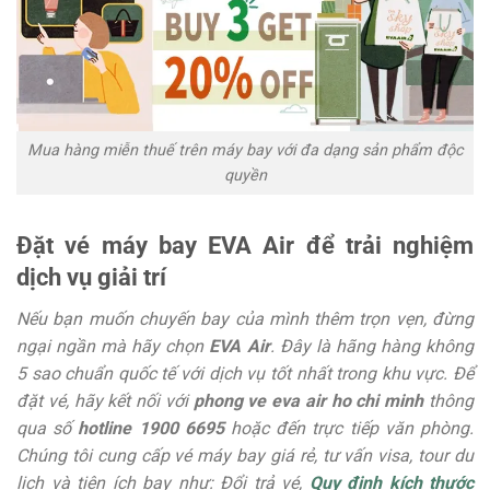
Mua hàng miễn thuế trên máy bay với đa dạng sản phẩm độc
quyền
Đặt vé máy bay EVA Air để trải nghiệm
dịch vụ giải trí
Nếu bạn muốn chuyến bay của mình thêm trọn vẹn, đừng
ngại ngần mà hãy chọn
EVA Air
. Đây là hãng hàng không
5 sao chuẩn quốc tế với dịch vụ tốt nhất trong khu vực. Để
đặt vé, hãy kết nối với
phong ve eva air ho chi minh
thông
qua số
hotline 1900 6695
hoặc đến trực tiếp văn phòng.
Chúng tôi cung cấp vé máy bay giá rẻ, tư vấn visa, tour du
lịch và tiện ích bay như: Đổi trả vé,
Quy định kích thước