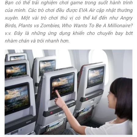
Bạn có thể trải nghiệm chơi game trong suốt hành trình
của mình. Các trò chơi đều được EVA Air cập nhật thường
xuyên. Một vài trò chơi thú vị có thể kể đến như Angry
Birds, Plants vs Zombies, Who Wants To Be A Millionaire?
v.v. Đây là những ứng dụng khiến cho chuyến bay bớt
nhàm chán và trôi nhanh hơn.