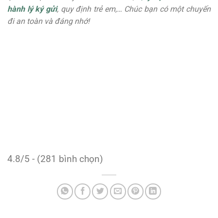
hành lý ký gửi
, quy định trẻ em,… Chúc bạn có một chuyến
đi an toàn và đáng nhớ!
4.8/5 - (281 bình chọn)