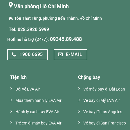
Văn phòng Hồ Chí Minh
96 Tôn Thất Tùng, phường Bến Thành, Hồ Chí Minh
Tel: 028.3920 5999
09345.89.488
Hotline hỗ trợ (24/7):
1900 6695
E-MAIL
Tiện ích
Chặng bay
Đổi vé EVA Air
Vé máy bay đi Đài Loan
Mua thêm hành lý EVA Air
Vé bay đi Mỹ EVA Air
Hành lý xách tay EVA Air
Vé bay đi Los Angeles
Trẻ em đi máy bay EVA Air
Vé bay đi San Francisco