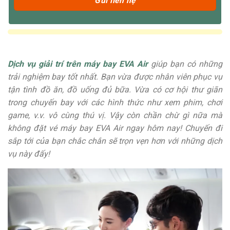
Dịch vụ giải trí trên máy bay EVA Air
giúp bạn có những
trải nghiệm bay tốt nhất. Bạn vừa được nhân viên phục vụ
tận tình đồ ăn, đồ uống đủ bữa. Vừa có cơ hội thư giãn
trong chuyến bay với các hình thức như xem phim, chơi
game, v.v. vô cùng thú vị. Vậy còn chần chừ gì nữa mà
không đặt vé máy bay EVA Air ngay hôm nay! Chuyến đi
sắp tới của bạn chắc chắn sẽ trọn vẹn hơn với những dịch
vụ này đấy!