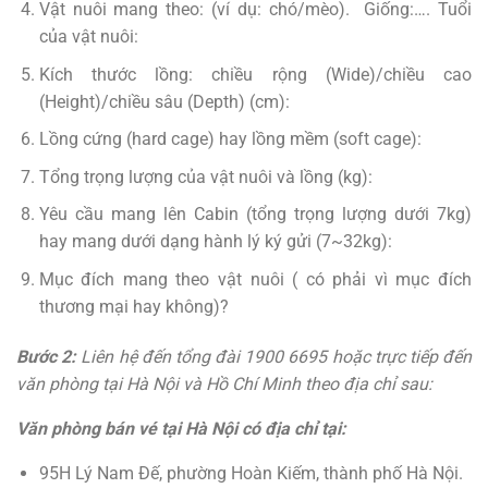
Vật nuôi mang theo: (ví dụ: chó/mèo). Giống:…. Tuổi
của vật nuôi:
Kích thước lồng: chiều rộng (Wide)/chiều cao
(Height)/chiều sâu (Depth) (cm):
Lồng cứng (hard cage) hay lồng mềm (soft cage):
Tổng trọng lượng của vật nuôi và lồng (kg):
Yêu cầu mang lên Cabin (tổng trọng lượng dưới 7kg)
hay mang dưới dạng hành lý ký gửi (7~32kg):
Mục đích mang theo vật nuôi ( có phải vì mục đích
thương mại hay không)?
Bước 2:
Liên hệ đến tổng đài 1900 6695 hoặc trực tiếp đến
văn phòng tại Hà Nội và Hồ Chí Minh theo địa chỉ sau:
Văn phòng bán vé tại Hà Nội có địa chỉ tại:
95H Lý Nam Đế, phường Hoàn Kiếm, thành phố Hà Nội.