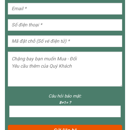
Câu hỏi bảo mật:
8+1= ?