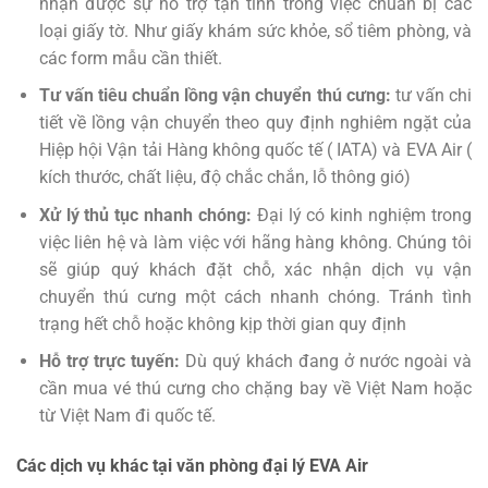
nhận được sự hỗ trợ tận tình trong việc chuẩn bị các
loại giấy tờ. Như giấy khám sức khỏe, sổ tiêm phòng, và
các form mẫu cần thiết.
Tư vấn tiêu chuẩn lồng vận chuyển thú cưng:
tư vấn chi
tiết về lồng vận chuyển theo quy định nghiêm ngặt của
Hiệp hội Vận tải Hàng không quốc tế ( IATA) và EVA Air (
kích thước, chất liệu, độ chắc chắn, lỗ thông gió)
Xử lý thủ tục nhanh chóng:
Đại lý có kinh nghiệm trong
việc liên hệ và làm việc với hãng hàng không. Chúng tôi
sẽ giúp quý khách đặt chỗ, xác nhận dịch vụ vận
chuyển thú cưng một cách nhanh chóng. Tránh tình
trạng hết chỗ hoặc không kịp thời gian quy định
Hỗ trợ trực tuyến:
Dù quý khách đang ở nước ngoài và
cần mua vé thú cưng cho chặng bay về Việt Nam hoặc
từ Việt Nam đi quốc tế.
Các dịch vụ khác tại văn phòng đại lý EVA Air