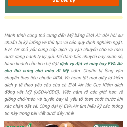
Hành trình cùng thú cưng đến Mỹ bằng EVA Air đòi hỏi sự
chuẩn bị kỹ lưỡng về thủ tục và các quy định nghiêm ngặt.
EVA Air chủ yếu cung cấp dịch vụ vận chuyển chó và mèo
dưới dạng hành lý ký gửi. Để đảm bảo chuyến bay suôn sẻ,
hành khách cần liên hệ đặt
dịch vụ đặt vé máy bay EVA Air
cho thú cưng chó mèo đi Mỹ
sớm. Chuẩn bị lồng vận
chuyển theo tiêu chuẩn IATA. Và hoàn tất mọi giấy tờ kiểm
dịch y tế theo yêu cầu của cả EVA Air lẫn Cục Kiểm dịch
động vật Mỹ (USDA/CDC). Việc nắm rõ các giới hạn về
giống chó/mèo và tuyến bay là yếu tố then chốt trước khi
xác nhận đặt vé. Cùng đại lý EVA Air tìm hiểu kỹ các thông
tin này trong bài viết dưới đây nhé!