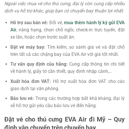
Ngoài việc mua vé cho thú cưng, đại lý còn cung cấp nhiều
dịch vụ hỗ trợ khác, giúp bạn có chuyến bay thuận lợi nhất:
Hỗ trợ sau bán vé:
Đổi vé,
mua thêm hành lý ký gửi EVA
Air
, nâng hạng, chọn chỗ ngồi, check-in trực tuyến, đặt
xe lăn, hoặc chọn trước suất ăn.
Đặt vé máy bay:
Tìm kiếm, so sánh giá vé và đặt chỗ
trên tất cả các chặng bay của EVA Air với giá tốt nhất.
Tư vấn quy định của hãng:
Cung cấp thông tin chi tiết
về hành lý, giấy tờ cần thiết, quy định nhập cảnh,…
Xuất hóa đơn VAT:
Hỗ trợ xuất hóa đơn VAT cho các
giao dịch tại văn phòng.
Bảo lưu vé:
Trong các trường hợp bất khả kháng, đại lý
sẽ hỗ trợ gửi yêu cầu bảo lưu vé đến hãng.
Đặt vé cho thú cưng EVA Air đi Mỹ – Quy
định vận chuyển trên chuyến bay