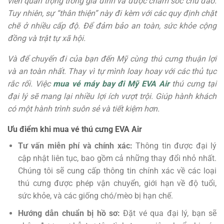
viên quan trọng trong gia đình và được chăm sóc chu đáo.
Tuy nhiên, sự “thân thiện” này đi kèm với các quy định chặt
chẽ ở nhiều cấp độ. Để đảm bảo an toàn, sức khỏe cộng
đồng và trật tự xã hội.
Và để chuyến đi của bạn đến Mỹ cùng thú cưng thuận lợi
và an toàn nhất. Thay vì tự mình loay hoay với các thủ tục
rắc rối. Việc
mua vé máy bay đi Mỹ EVA Air
thú cưng tại
đại lý sẽ mang lại nhiều lợi ích vượt trội. Giúp hành khách
có một hành trình suôn sẻ và tiết kiệm hơn.
Ưu điểm khi mua vé thú cưng EVA Air
Tư vấn miễn phí và chính xác:
Thông tin được đại lý
cập nhật liên tục, bao gồm cả những thay đổi nhỏ nhất.
Chúng tôi sẽ cung cấp thông tin chính xác về các loại
thú cưng được phép vận chuyển, giới hạn về độ tuổi,
sức khỏe, và các giống chó/mèo bị hạn chế.
Hướng dẫn chuẩn bị hồ sơ:
Đặt vé qua đại lý, bạn sẽ