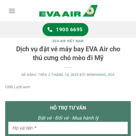
Chuyển
đến
nội
dung
1900 6695
EVA AIR VIỆT NAM
Dịch vụ đặt vé máy bay EVA Air cho
thú cưng chó mèo đi Mỹ
ĐÃ ĐĂNG TRÊN
2 THÁNG 10, 2025
BỞI
MINHHANG_EVA
1090 Lượt xem
HỖ TRỢ TƯ VẤN
Đặt vé - Đổi vé - Mua hành lý