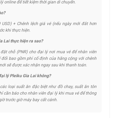
 online để tiết kiệm thời gian di chuyển.
ào?
50 USD) + Chênh lệch giá vé (nếu ngày mới đắt hơn
ớc khi thực hiện.
ia Lai thực hiện ra sao?
 đặt chỗ (PNR) cho đại lý nơi mua vé để nhân viên
hí đổi bao gồm phí cố định của hãng cộng với chênh
h mới sẽ được xác nhận ngay sau khi thanh toán.
đại lý Pleiku Gia Lai không?
các loại suất ăn đặc biệt như đồ chay, suất ăn tôn
chỉ cần báo cho nhân viên đại lý khi mua vé để thông
giờ trước giờ máy bay cất cánh.