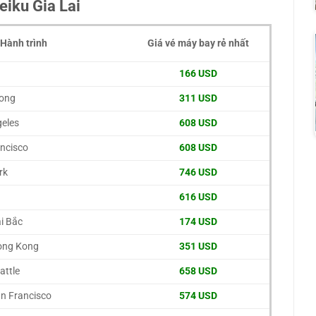
leiku Gia Lai
Hành trình
Giá vé máy bay rẻ nhất
166 USD
Kong
311 USD
geles
608 USD
ancisco
608 USD
rk
746 USD
616 USD
i Bắc
174 USD
ong Kong
351 USD
attle
658 USD
an Francisco
574 USD