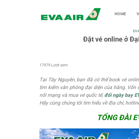
Chuyển
đến
HOME
V
nội
dung
EV
Đặt vé online ở Đại
17979 Lượt xem
Tại Tây Nguyên, bạn đã có thể book vé onlin
tìm kiếm văn phòng đại diện của hãng. Vốn c
nối mạng và mua vé quốc tế,
đổi ngày bay EV
Hãy cùng chúng tôi tìm hiểu về địa chỉ, hotline
TỔNG ĐÀI E