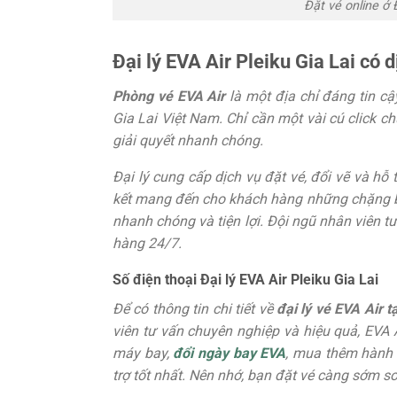
Đặt vé online ở Đ
Đại lý EVA Air Pleiku Gia Lai có d
Phòng vé EVA Air
là một địa chỉ đáng tin cậ
Gia Lai Việt Nam. Chỉ cần một vài cú click c
giải quyết nhanh chóng.
Đại lý cung cấp dịch vụ đặt vé, đổi vẽ và hỗ 
kết mang đến cho khách hàng những chặng bay
nhanh chóng và tiện lợi. Đội ngũ nhân viên t
hàng 24/7.
Số điện thoại Đại lý EVA Air Pleiku Gia Lai
Để có thông tin chi tiết về
đại lý
vé EVA Air tạ
viên tư vấn chuyên nghiệp và hiệu quả, EVA Ai
máy bay,
đổi ngày bay EVA
, mua thêm hành 
trợ tốt nhất. Nên nhớ, bạn đặt vé càng sớm so