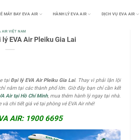
É MÁY BAY EVA AIR
HÀNH LÝ EVA AIR
DỊCH VỤ EVA AIR
A AIR VIỆT NAM
 lý EVA Air Pleiku Gia Lai
e tại
Đại lý EVA Air Pleiku Gia Lai
. Thay vì phải lặn lội
hỉ nằm tại các thành phố lớn. Giờ đây bạn chỉ cần kết
A Air tại Hồ Chí Minh
, mua thêm hành lý
ngay tại nhà.
 và chi tiết giá vé tại phòng vé EVA Air nhé!
VA AIR: 1900 6695