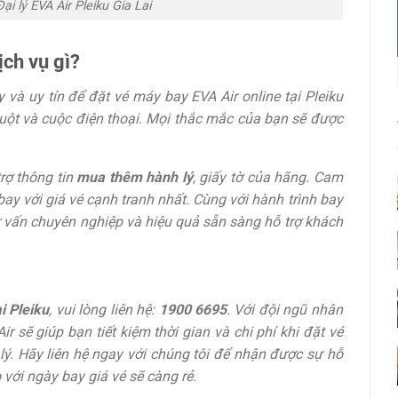
ại lý EVA Air Pleiku Gia Lai
ịch vụ gì?
y và uy tín để đặt vé máy bay EVA Air online tại Pleiku
huột và cuộc điện thoại. Mọi thắc mắc của bạn sẽ được
trợ thông tin
mua thêm hành lý
, giấy tờ của hãng. Cam
 với giá vé cạnh tranh nhất. Cùng với hành trình bay
ư vấn chuyên nghiệp và hiệu quả sẵn sàng hỗ trợ khách
i Pleiku
, vui lòng liên hệ:
1900 6695
. Với đội ngũ nhân
r sẽ giúp bạn tiết kiệm thời gian và chi phí khi đặt vé
lý
. Hãy liên hệ ngay với chúng tôi để nhận được sự hỗ
 với ngày bay giá vé sẽ càng rẻ.