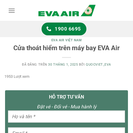
Chuyển
đến
nội
dung
1900 6695
EVA AIR VIỆT NAM
Cửa thoát hiểm trên máy bay EVA Air
ĐÃ ĐĂNG TRÊN
30 THÁNG 1, 2025
BỞI
QUOCVIET_EVA
1953 Lượt xem
HỖ TRỢ TƯ VẤN
Đặt vé - Đổi vé - Mua hành lý