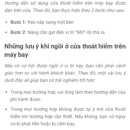
Hướng dẫn sử dụng cửa thoát hiểm trên máy bay được
dán trên cửa. Theo đó, bạn thực hiện theo 2 bước như sau:
Bước 1:
Kéo nắp sang một bên
Bước 2:
Nâng cần gạt đến vị trí “Mở” rồi thả ra
Những lưu ý khi ngồi ở cửa thoát hiểm trên
máy bay
Nếu có cơ hội được ngồi ở vị trí này, bạn cần phải cảnh
giác hơn so với hành khách khác. Theo đó, một vài lưu ý
dưới đây sẽ giúp bạn có trải nghiệm tốt hơn:
Trong
mọi
trường
hợp,
vui
lòng
làm
theo
hướng
dẫn
của
phi
hành
đoàn.
Trong
mọi
trường
hợp
không
được
tự
ý
mở
cửa
thoát
hiểm
trừ
trường
hợp
cần
thiết.
Nếu
không,
bạn
có
nguy
cơ
bị
phạt
tiền
hoặc
bị
cấm
bay.