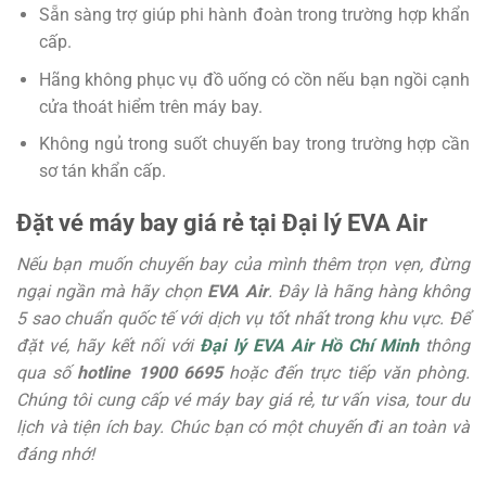
Sẵn
sàng
trợ
giúp
phi
hành
đoàn
trong
trường
hợp
khẩn
cấp.
Hãng
không
phục
vụ
đồ
uống
có
cồn
nếu
bạn
ngồi
cạnh
cửa
thoát
hiểm trên máy bay.
Không
ngủ
trong
suốt
chuyến
bay
trong
trường
hợp
cần
sơ
tán
khẩn
cấp.
Đặt vé máy bay giá rẻ tại Đại lý EVA Air
Nếu bạn muốn chuyến bay của mình thêm trọn vẹn, đừng
ngại ngần mà hãy chọn
EVA Air
. Đây là hãng hàng không
5 sao chuẩn quốc tế với dịch vụ tốt nhất trong khu vực. Để
đặt vé, hãy kết nối với
Đại lý EVA Air Hồ Chí Minh
thông
qua số
hotline 1900 6695
hoặc đến trực tiếp văn phòng.
Chúng tôi cung cấp vé máy bay giá rẻ, tư vấn visa, tour du
lịch và tiện ích bay. Chúc bạn có một chuyến đi an toàn và
đáng nhớ!