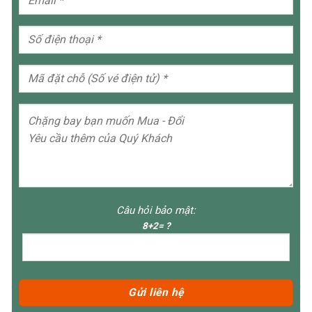
Câu hỏi bảo mật:
8+2= ?