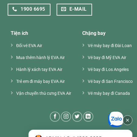
1900 6695
E-MAIL
Tiện ích
Chặng bay
Đổi vé EVA Air
Vé máy bay đi Đài Loan
Mua thêm hành lý EVA Air
Vé bay đi Mỹ EVA Air
Hành lý xách tay EVA Air
Vé bay đi Los Angeles
Trẻ em đi máy bay EVA Air
Vé bay đi San Francisco
Vận chuyển thú cưng EVA Air
Vé máy bay đi Canada