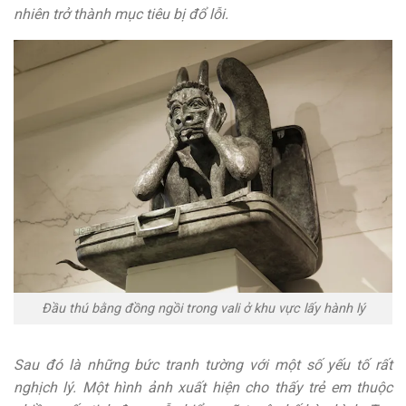
nhiên trở thành mục tiêu bị đổ lỗi.
Đầu thú bằng đồng ngồi trong vali ở khu vực lấy hành lý
Sau đó là những bức tranh tường với một số yếu tố rất
nghịch lý. Một hình ảnh xuất hiện cho thấy trẻ em thuộc