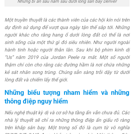
Những bí ẩn sâu nằm sâu dưới lòng sân bay Denver
Một truyền thuyết là các thành viên của các hội kín nói trên
dự định sử dụng để vượt qua ngày tận thế sắp tới. Những
người khác cho rằng hang ổ dưới lòng đất có thể là nơi
sinh sống của một thứ gì đó siêu nhiên. Như người ngoài
hành tinh hoặc người thằn lằn. Sau khi bộ phim kinh dị
“Us” năm 2019 của Jordan Peele ra mắt. Một số người
thậm chí còn cho rằng các đường hầm là nơi chứa những
kẻ sát nhân song trùng. Chúng sẵn sàng trỗi dậy từ dưới
lòng đất và chiếm lấy thế giới.
Những biểu tượng nham hiểm và những
thông điệp nguy hiểm
Nếu nghệ thuật kỳ dị và cơ sở hạ tầng ẩn vẫn chưa đủ. Các
nhà lý thuyết sẽ chỉ ra những thông điệp ẩn giấu rõ ràng
trên khắp sân bay. Một trong số đó là cụm từ vô nghĩa