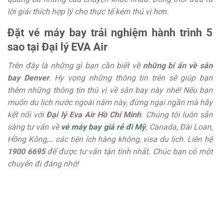
lời giải thích hợp lý cho thực tế kém thú vị hơn.
Đặt vé máy bay trải nghiệm hành trình 5
sao tại Đại lý EVA Air
Trên đây là những gì bạn cần biết về
những bí ẩn về sân
bay Denver
. Hy vọng những thông tin trên sẽ giúp bạn
thêm những thông tin thú vị về sân bay này nhé! Nếu bạn
muốn du lịch nước ngoài năm này, đừng ngại ngần mà hãy
kết nối với
Đại lý
E
va Air Hồ Chí Minh
. Chúng tôi luôn sẵn
sàng tư vấn về
vé máy bay giá rẻ đi Mỹ
, Canada, Đài Loan,
Hồng Kông,… các tiện ích hàng không, visa du lịch. Liên hệ
1900 6695
để được tư vấn tận tình nhất. Chúc bạn có một
chuyến đi đáng nhớ!