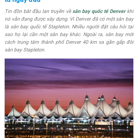
Tin đồn bắt đầu lan truyền về
sân bay quốc tế Denver
khi
nó vẫn đang được xây dựng. Vì Denver đã có một sân bay
là sân bay quốc tế Stapleton. Nhiều người đặt câu hỏi tại
sao họ lại cần một sân bay khác. Ngoài ra, sân bay mới
cách trung tâm thành phố Denver 40 km xa gần gấp đôi
sân bay Stapleton.