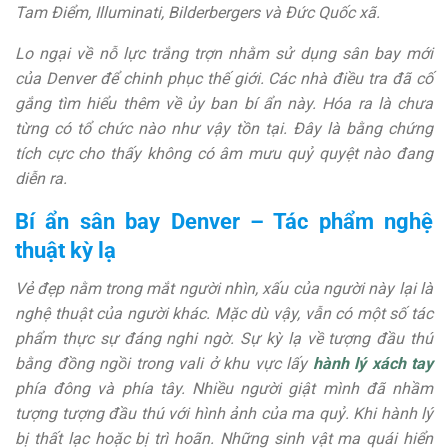
Tam Điểm, Illuminati, Bilderbergers và Đức Quốc xã.
Lo ngại về nỗ lực trắng trợn nhằm sử dụng sân bay mới
của Denver để chinh phục thế giới. Các nhà điều tra đã cố
gắng tìm hiểu thêm về ủy ban bí ẩn này. Hóa ra là chưa
từng có tổ chức nào như vậy tồn tại. Đây là bằng chứng
tích cực cho thấy không có âm mưu quỷ quyệt nào đang
diễn ra.
Bí ẩn sân bay Denver – Tác phẩm nghệ
thuật kỳ lạ
Vẻ đẹp nằm trong mắt người nhìn, xấu của người này lại là
nghệ thuật của người khác. Mặc dù vậy, vẫn có một số tác
phẩm thực sự đáng nghi ngờ. Sự kỳ lạ về tượng đầu thú
bằng đồng ngồi trong vali ở khu vực lấy
hành lý xách tay
phía đông và phía tây. Nhiều người giật mình đã nhầm
tượng tượng đầu thú với hình ảnh của ma quỷ. Khi hành lý
bị thất lạc hoặc bị trì hoãn. Những sinh vật ma quái hiển