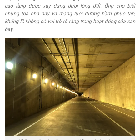
cao tầng được xây dựng dưới lòng đất. Ông cho biết
những tòa nhà này và mạng lưới đường hầm phức tạp,
khổng lồ không có vai trò rõ ràng trong hoạt động của sân
bay.