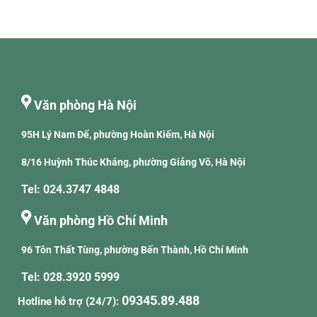
Văn phòng Hà Nội
95H Lý Nam Đế, phường Hoàn Kiếm, Hà Nội
8/16 Huỳnh Thúc Kháng, phường Giảng Võ, Hà Nội
Tel: 024.3747 4848
Văn phòng Hồ Chí Minh
96 Tôn Thất Tùng, phường Bến Thành, Hồ Chí Minh
Tel: 028.3920 5999
09345.89.488
Hotline hỗ trợ (24/7):