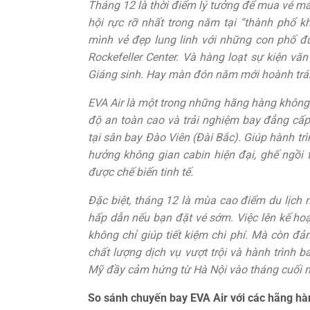
Tháng 12 là thời điểm lý tưởng để mua vé máy
hội rực rỡ nhất trong năm tại “thành phố 
mình vẻ đẹp lung linh với những con phố đư
Rockefeller Center. Và hàng loạt sự kiện vă
Giáng sinh. Hay màn đón năm mới hoành trán
EVA Air là một trong những hãng hàng không 
độ an toàn cao và trải nghiệm bay đẳng cấ
tại sân bay Đào Viên (Đài Bắc). Giúp hành tr
hưởng không gian cabin hiện đại, ghế ngồi t
được chế biến tinh tế.
Đặc biệt, tháng 12 là mùa cao điểm du lịch
hấp dẫn nếu bạn đặt vé sớm. Việc lên kế ho
không chỉ giúp tiết kiệm chi phí. Mà còn đảm
chất lượng dịch vụ vượt trội và hành trình b
Mỹ đầy cảm hứng từ Hà Nội vào tháng cuối 
So sánh chuyến bay EVA Air với các hãng hà