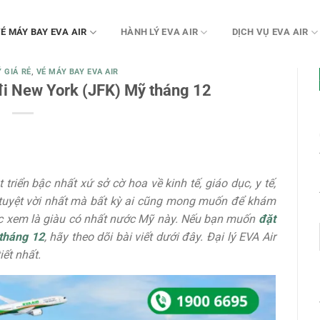
É MÁY BAY EVA AIR
HÀNH LÝ EVA AIR
DỊCH VỤ EVA AIR
 GIÁ RẺ
,
VÉ MÁY BAY EVA AIR
đi New York (JFK) Mỹ tháng 12
riển bậc nhất xứ sở cờ hoa về kinh tế, giáo dục, y tế,
ều tuyệt vời nhất mà bất kỳ ai cũng mong muốn để khám
ược xem là giàu có nhất nước Mỹ này. Nếu bạn muốn
đặt
tháng 12
, hãy theo dõi bài viết dưới đây. Đại lý EVA Air
ết nhất.