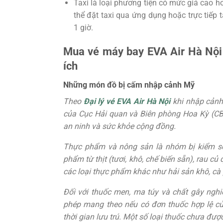
Taxi là loại phương tiện có mức giá cao h
thể đặt taxi qua ứng dụng hoặc trực tiếp 
1 giờ.
Mua vé máy bay EVA Air Hà Nội
ích
Những món đồ bị cấm nhập cảnh Mỹ
Theo
Đại lý vé EVA Air Hà Nội
khi nhập cảnh
của Cục Hải quan và Biên phòng Hoa Kỳ (C
an ninh và sức khỏe cộng đồng.
Thực phẩm và nông sản là nhóm bị kiểm soá
phẩm từ thịt (tươi, khô, chế biến sẵn), rau c
các loại thực phẩm khác như hải sản khô, cà 
Đối với thuốc men, ma túy và chất gây nghi
phép mang theo nếu có đơn thuốc hợp lệ củ
thời gian lưu trú. Một số loại thuốc chưa đư