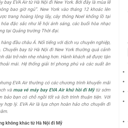
 bay EVA Air từ Hà Nội đi New York. Bởi đây là mùa lễ
không bao giờ ngủ”. New York vào tháng 12 khoác lên
ợc trang hoàng lộng lẫy, cây thông Noel khổng lồ tại
n hóa đặc sắc như lễ hội ánh sáng, các buổi hòa nhạc
g tại Quảng trường Thời đại.
hàng đầu châu Á. Nổi tiếng với dịch vụ chuyên nghiệp,
p. Chuyến bay từ Hà Nội đi New York thường quá cảnh
ình dài trở nên nhẹ nhàng hơn. Hành khách sẽ được tận
hoải mái. Hệ thống giải trí phong phú và các suất ăn
 nhưng EVA Air thường có các chương trình khuyến mãi
ạch và
mua vé máy bay EVA Air khứ hồi đi Mỹ
từ sớm
 bảo bạn có chỗ ngồi tốt và lịch trình thuận tiện. Với
ay hợp lý. EVA Air là lựa chọn hoàn hảo cho chuyến đi
năm.
ng không khác từ Hà Nội đi Mỹ