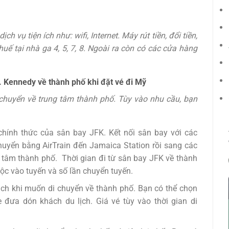
h vụ tiện ích như: wifi, Internet. Máy rút tiền, đổi tiền,
ế tại nhà ga 4, 5, 7, 8. Ngoài ra còn có các cửa hàng
. Kennedy về thành phố khi đặt vé đi Mỹ
 chuyển về trung tâm thành phố. Tùy vào nhu cầu, bạn
chính thức của sân bay JFK. Kết nối sân bay với các
uyển bằng AirTrain đến Jamaica Station rồi sang các
 tâm thành phố. Thời gian đi từ sân bay JFK về thành
uộc vào tuyến và số lần chuyển tuyến.
ách khi muốn di chuyển về thành phố. Bạn có thể chọn
đưa dón khách du lịch. Giá vé tùy vào thời gian di