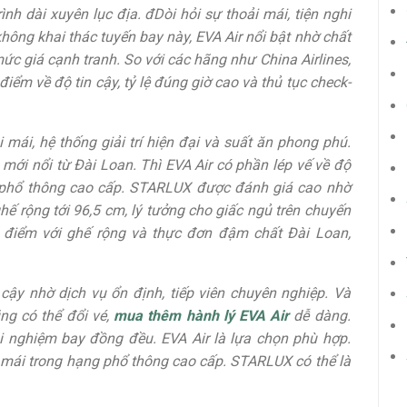
h dài xuyên lục địa. đDòi hỏi sự thoải mái, tiện nghi
hông khai thác tuyến bay này, EVA Air nổi bật nhờ chất
ức giá cạnh tranh. So với các hãng như China Airlines,
 điểm về độ tin cậy, tỷ lệ đúng giờ cao và thủ tục check-
i mái, hệ thống giải trí hiện đại và suất ăn phong phú.
mới nổi từ Đài Loan. Thì EVA Air có phần lép vế về độ
 phổ thông cao cấp. STARLUX được đánh giá cao nhờ
hế rộng tới 96,5 cm, lý tưởng cho giấc ngủ trên chuyến
ghi điểm với ghế rộng và thực đơn đậm chất Đài Loan,
 cậy nhờ dịch vụ ổn định, tiếp viên chuyên nghiệp. Và
ũng có thể đổi vé,
mua thêm hành lý EVA Air
dễ dàng.
ải nghiệm bay đồng đều. EVA Air là lựa chọn phù hợp.
 mái trong hạng phổ thông cao cấp. STARLUX có thể là