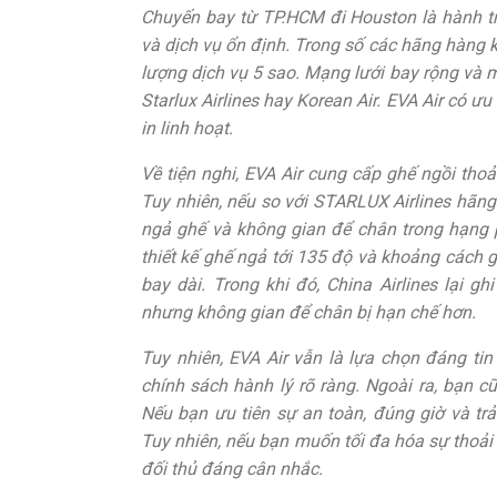
Chuyến bay từ TP.HCM đi Houston là hành trìn
và dịch vụ ổn định. Trong số các hãng hàng k
lượng dịch vụ 5 sao. Mạng lưới bay rộng và m
Starlux Airlines hay Korean Air. EVA Air có ưu
in linh hoạt.
Về tiện nghi, EVA Air cung cấp ghế ngồi thoả
Tuy nhiên, nếu so với STARLUX Airlines hãng 
ngả ghế và không gian để chân trong hạng
thiết kế ghế ngả tới 135 độ và khoảng cách g
bay dài. Trong khi đó, China Airlines lại 
nhưng không gian để chân bị hạn chế hơn.
Tuy nhiên, EVA Air vẫn là lựa chọn đáng tin
chính sách hành lý rõ ràng. Ngoài ra, bạn c
Nếu bạn ưu tiên sự an toàn, đúng giờ và tr
Tuy nhiên, nếu bạn muốn tối đa hóa sự thoải
đối thủ đáng cân nhắc.