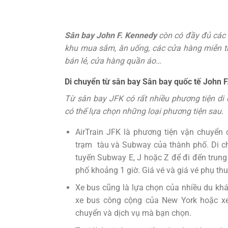
Sân bay John F. Kennedy
còn có đầy đủ các dịc
khu mua sắm, ăn uống, các cửa hàng miễn thu
bán lẻ, cửa hàng quần áo…
Di chuyển từ sân bay Sân bay quốc tế John F
Từ sân bay JFK có rất nhiều phương tiện di
có thể lựa chọn những loại phương tiện sau.
AirTrain JFK là phương tiện vận chuyển 
trạm tàu và Subway của thành phố. Di ch
tuyến Subway E, J hoặc Z để đi đến trung
phố khoảng 1 giờ. Giá vé và giá vé phụ th
Xe bus cũng là lựa chọn của nhiều du kh
xe bus công cộng của New York hoặc xe 
chuyển và dịch vụ mà bạn chọn.