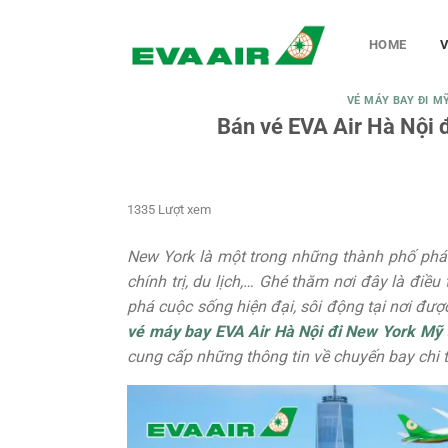
Chuyển
đến
HOME
V
nội
dung
VÉ MÁY BAY ĐI MỸ
Bán vé EVA Air Hà Nội 
1335 Lượt xem
New York là một trong những thành phố phát t
chính trị, du lịch,… Ghé thăm nơi đây là đi
phá cuộc sống hiện đại, sôi động tại nơi đ
vé máy bay EVA Air Hà Nội đi New York Mỹ 
cung cấp những thông tin về chuyến bay chi ti