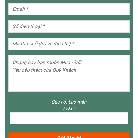
Câu hỏi bảo mật:
2+2= ?